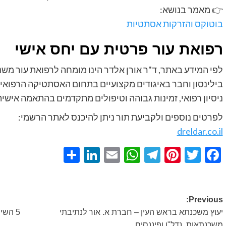
👉 מאמר בנושא:
בוטוקס והזרקות אסתטיות
רפואת עור פרטית עם יחס אישי
בילינסון וחבר באיגודים מקצועיים בתחום האסתטיקה הרפואית. 
ניסיון רפואי, זמינות גבוהה וטיפולים מתקדמים בהתאמה אישית
לפרטים נוספים ולקביעת תור ניתן להיכנס לאתר הרשמי:
dreldar.co.il
Share
LinkedIn
WhatsApp
Email
Telegram
Pinterest
Twitter
Facebook
Post
Previous:
יעוץ משכנתא בראש העין – חברת א. אור לנתיבתי
5 השי
navigation
משכנתאות, נדל"ן ופיננסים