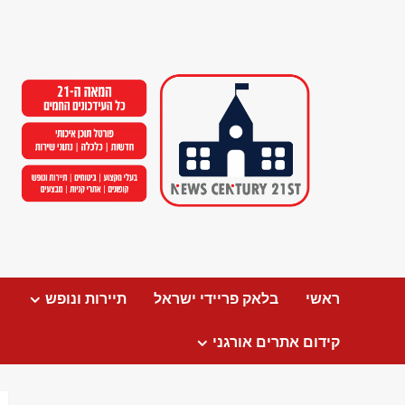
Ski
t
conten
ראשי
בלאק פריידי ישראל
תיירות ונופש
קידום אתרים אורגני