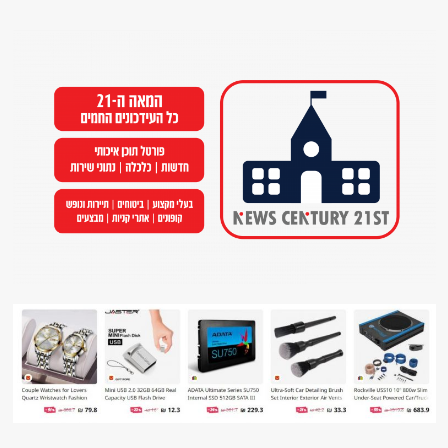
Ski
t
conten