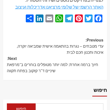
לצפייה בפרויקטים נוספים ושירותי הסטודיו:
האתר הרשמי של שלומי מרציאנו אדריכלות ועיצוב
Share
LinkedIn
WhatsApp
Email
Telegram
Pinterest
Twitter
Facebook
Post
Previous:
עדי מטבחים – נגרות בהתאמה אישית שמביאה יוקרה,
navigation
איכות ותכנון חכם לבית
Next:
חיוך ברמה אחרת: למה יותר מטופלים בוחרים ב־מרפאת
שיניים ד"ר קזקוב בפתח תקווה
חיפוש
חיפוש