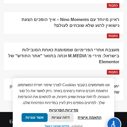
כתבות
ראיון מיוחד עם Nino Moments – איך הופכים הצעת
נישואין לרגע שלא שוכחים לעולם?
כתבות
מעצבת אתרי הפרימיום שמסומנת כאחת המובילות
בישראל: מירי מ־M.MEDIA זכתה בתואר "אתר החודש" של
Elementor
כתבות
אנו משתמשים בקובצי Cookies לצורך שיפור חוויית המשתמש,
יועץ עסקי וליווי פיננסי – הדרך לצמיחה כלכלית וניהול נכון
התאמת תכנים וניתוח ביצועים באתר. ניתן לאשר את כל סוגי
של העסק
העוגיות, לדחות עוגיות שאינן חיוניות, או להתאים את ההעדפות
שלך. לפרטים נוספים ניתן לעיין במדיניות הפרטיות שלנו.
מדיניות הפרטיות
התאמה אישית
דחה עוגיות
אשר עוגיות
© כל הזכויות שמורות חדשות המאה ה-21
|
by
Edigital.co.il
edigital -
קידום אורגני בגוגל