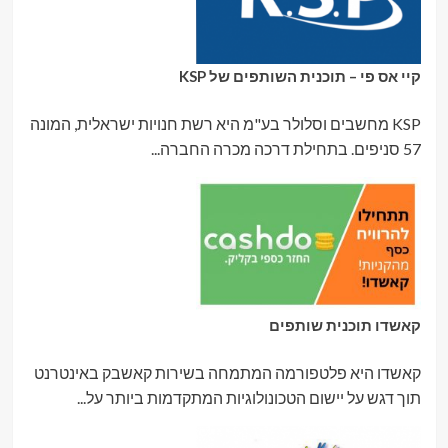
קיי אס פי – תוכנית השותפים של KSP
KSP מחשבים וסלולר בע"מ היא רשת חנויות ישראלית, המונה
57 סניפים. בתחילת דרכה מכרה החברה...
קאשדו תוכנית שותפים
קאשדו היא פלטפורמה המתמחה בשירות קאשבק באינטרנט
תוך דגש על יישום הטכונולוגיות המתקדמות ביותר על...