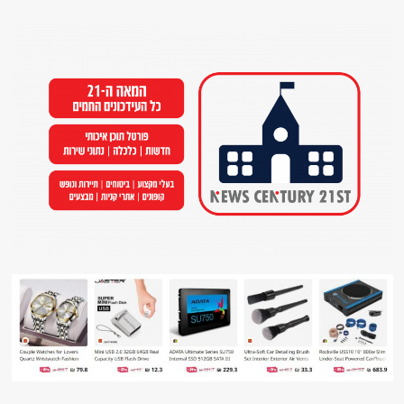
Ski
t
conten