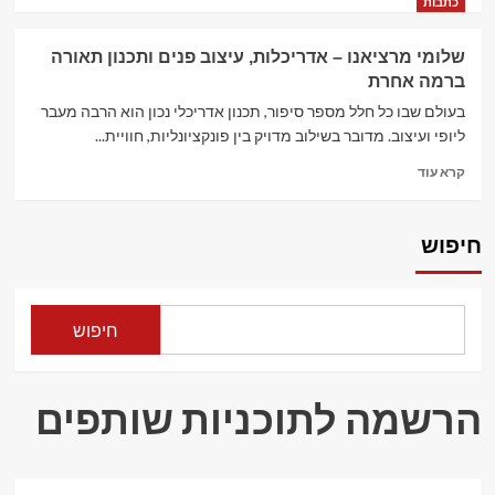
more
מלאכותית
כתבות
about
חיוך
שלומי מרציאנו – אדריכלות, עיצוב פנים ותכנון תאורה
ברמה
ברמה אחרת
אחרת:
למה
בעולם שבו כל חלל מספר סיפור, תכנון אדריכלי נכון הוא הרבה מעבר
יותר
ליופי ועיצוב. מדובר בשילוב מדויק בין פונקציונליות, חוויית...
מטופלים
Read
בוחרים
קרא עוד
more
ב־מרפאת
about
שיניים
שלומי
ד"ר
חיפוש
מרציאנו
קזקוב
–
בפתח
אדריכלות,
תקווה
עיצוב
חיפוש
פנים
ותכנון
תאורה
ברמה
הרשמה לתוכניות שותפים
אחרת