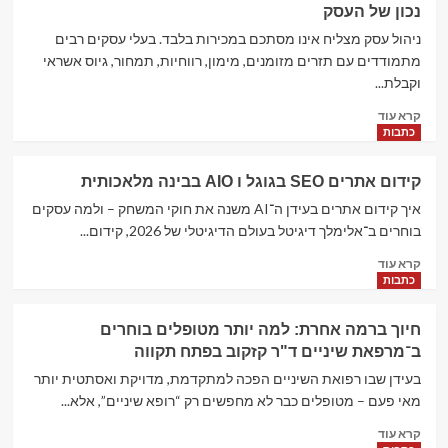
לעולם?
נכון של העסק
הפרימיום
שמסומנת
ניהול עסק מצליח אינו מסתכם במכירות בלבד. בעלי עסקים רבים
כאחת
מתמודדים עם תזרים מזומנים, מימון, רווחיות, תמחור, גיוס אשראי
המובילות
וקבלת...
בישראל:
מירי
Read
קרא עוד
מ־M.MEDIA
more
כתבות
זכתה
about
בתואר
יועץ
קידום אתרים SEO בגוגל ו AIO בבינה מלאכותית
"אתר
עסקי
החודש"
וליווי
איך קידום אתרים בעידן ה־AI משנה את חוקי המשחק – ולמה עסקים
של
פיננסי
בוחרים ב־אלימלך דיגיטל בעולם הדיגיטלי של 2026, קידום...
Elementor
–
Read
קרא עוד
הדרך
more
כתבות
לצמיחה
about
כלכלית
קידום
וניהול
חיוך ברמה אחרת: למה יותר מטופלים בוחרים
אתרים
נכון
ב־מרפאת שיניים ד"ר קזקוב בפתח תקווה
SEO
של
בגוגל
בעידן שבו רפואת השיניים הפכה למתקדמת, מדויקת ואסתטית יותר
העסק
ו
מאי פעם – מטופלים כבר לא מחפשים רק “רופא שיניים”, אלא...
AIO
Read
בבינה
קרא עוד