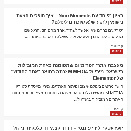
more
עולם
כתבות
about
שמלות
לא
הכלה
ראיון מיוחד עם Nino Moments – איך הופכים הצעת
רק
הצנועות
נישואין לרגע שלא שוכחים לעולם?
ניקיון:
כך
יש רגעים בחיים שאי אפשר לשחזר. אחד מהם הוא הרגע שבו
סביבת
מחליטים לכרוע ברך ולשאול את השאלה החשובה ביותר –...
העבודה
Read
משפיעה
קרא עוד
more
על
כתבות
about
העסק
ראיון
–
מעצבת אתרי הפרימיום שמסומנת כאחת המובילות
מיוחד
ומה
בישראל: מירי מ־M.MEDIA זכתה בתואר "אתר החודש"
עם
הופך
של Elementor
Nino
שירות
Moments
ניקיון
הישג מרשים בעולם עיצוב ופיתוח האתרים: מירי, מייסדת סטודיו
–
משרדים
M.MEDIA, ממשיכה לבסס את מעמדה כאחת ממעצבות ומפתחות
איך
למקצועי
האתרים המובילות בישראל,...
הופכים
באמת?
הצעת
Read
קרא עוד
נישואין
more
כתבות
לרגע
about
שלא
מעצבת
יועץ עסקי וליווי פיננסי – הדרך לצמיחה כלכלית וניהול
שוכחים
אתרי