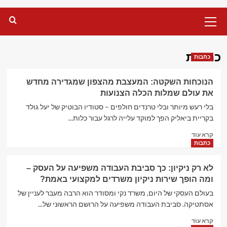
Primary
Menu
כתבות
כתבות
הנוכחות השקטה: המעצבת מהצפון שמגדירה מחדש
את עולם שמלות הכלה הצנועות
בלי רעש מיותר ובלי טרנדים חולפים – סטודיו הבוטיק של יעל גולד
בקריית ביאליק הפך למוקד עלייה לרגל עבור כלות...
Read
קרא עוד
more
כתבות
about
הנוכחות
לא רק ניקיון: כך סביבת העבודה משפיעה על העסק –
השקטה:
ומה הופך שירות ניקיון משרדים למקצועי באמת?
המעצבת
מהצפון
בעולם העסקי של היום, משרד נקי ומסודר הוא הרבה מעבר לעניין של
שמגדירה
אסתטיקה. סביבת העבודה משפיעה על הרושם הראשוני של...
מחדש
Read
את
קרא עוד