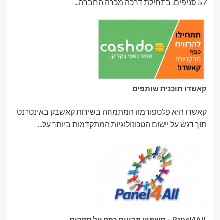
57 סניפים. בתחילת דרכה מכרה החברה...
קאשדו תוכנית שותפים
קאשדו היא פלטפורמה המתמחה בשירות קאשבק באינטרנט
תוך דגש על יישום הטכונולוגיות המתקדמות ביותר על...
Panel4All – תשפיע תרוויח כסף על סקרים