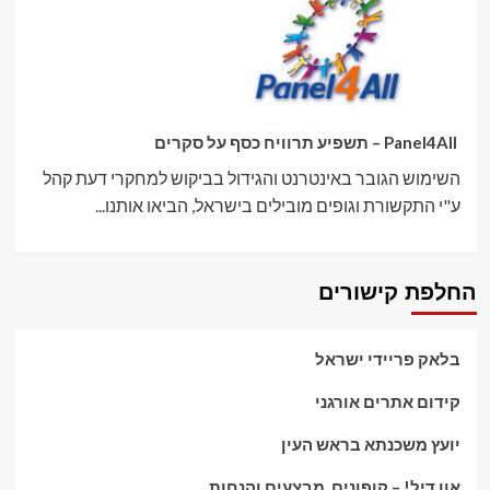
Panel4All – תשפיע תרוויח כסף על סקרים
השימוש הגובר באינטרנט והגידול בביקוש למחקרי דעת קהל
ע"י התקשורת וגופים מובילים בישראל, הביאו אותנו...
החלפת קישורים
בלאק פריידי ישראל
קידום אתרים אורגני
יועץ משכנתא בראש העין
אוו דיל! – קופונים, מבצעים והנחות