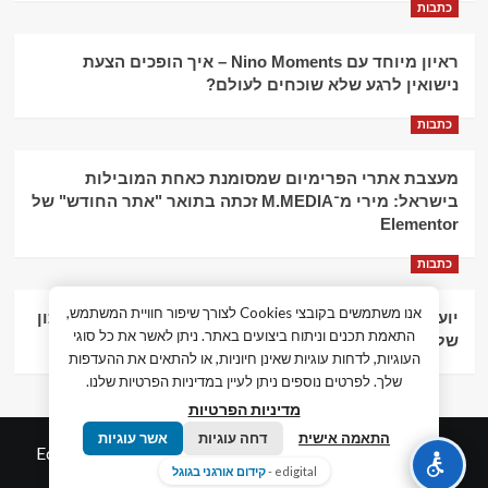
כתבות
ראיון מיוחד עם Nino Moments – איך הופכים הצעת
נישואין לרגע שלא שוכחים לעולם?
כתבות
מעצבת אתרי הפרימיום שמסומנת כאחת המובילות
בישראל: מירי מ־M.MEDIA זכתה בתואר "אתר החודש" של
Elementor
כתבות
אנו משתמשים בקובצי Cookies לצורך שיפור חוויית המשתמש,
יועץ עסקי וליווי פיננסי – הדרך לצמיחה כלכלית וניהול נכון
התאמת תכנים וניתוח ביצועים באתר. ניתן לאשר את כל סוגי
של העסק
העוגיות, לדחות עוגיות שאינן חיוניות, או להתאים את ההעדפות
שלך. לפרטים נוספים ניתן לעיין במדיניות הפרטיות שלנו.
מדיניות הפרטיות
התאמה אישית
דחה עוגיות
אשר עוגיות
© כל הזכויות שמורות חדשות המאה ה-21
|
by
Edigital.co.il
edigital -
קידום אורגני בגוגל
אלימלך דיגיטל.