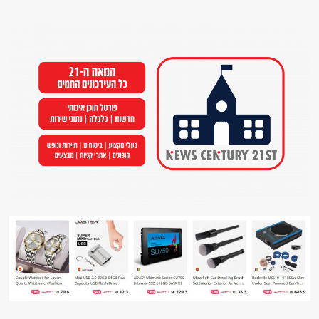
Ski
t
conten