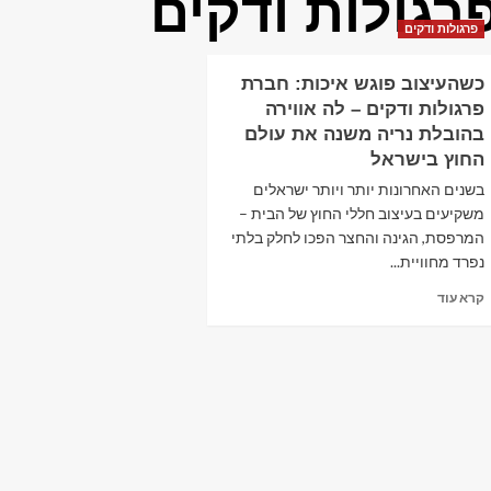
רגולות ודקים
פרגולות ודקים
כשהעיצוב פוגש איכות: חברת
פרגולות ודקים – לה אווירה
בהובלת נריה משנה את עולם
החוץ בישראל
בשנים האחרונות יותר ויותר ישראלים
משקיעים בעיצוב חללי החוץ של הבית –
המרפסת, הגינה והחצר הפכו לחלק בלתי
נפרד מחוויית...
Read
קרא עוד
more
about
כשהעיצוב
פוגש
איכות:
חברת
פרגולות
ודקים
–