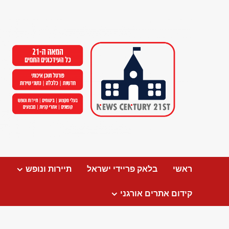
Ski
t
conten
ראשי
בלאק פריידי ישראל
תיירות ונופש
קידום אתרים אורגני