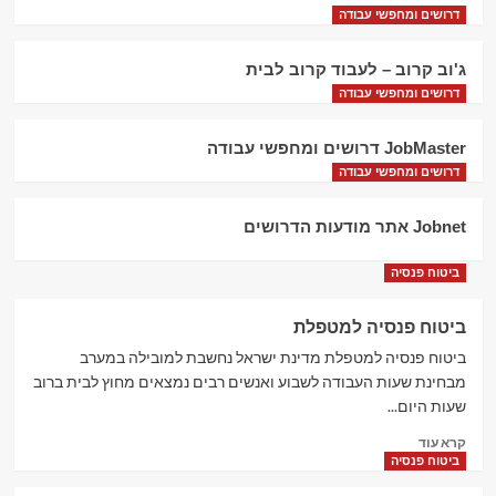
דרושים ומחפשי עבודה
5
ג'וב קרוב – לעבוד קרוב לבית
תיירות ונופש
דרושים ומחפשי עבודה
טרוולאור – הזמנת מלונות בארץ ובחו"ל –
Travelor
1
JobMaster דרושים ומחפשי עבודה
דרושים ומחפשי עבודה
תיירות ונופש
פתאל – עד 50% הנחה למקדימים להזמין
Jobnet אתר מודעות הדרושים
חופשה
2
ביטוח פנסיה
ביטוח פנסיה למטפלת
תיירות ונופש
אשת טורס – טיסות, מלונות וחופשות בארץ
ביטוח פנסיה למטפלת מדינת ישראל נחשבת למובילה במערב
ובחו"ל
מבחינת שעות העבודה לשבוע ואנשים רבים נמצאים מחוץ לבית ברוב
3
שעות היום...
Read
קרא עוד
תיירות ונופש
more
ביטוח פנסיה
וואלה טורס – חבילות נופש, טיסות זולות
about
לחו"ל