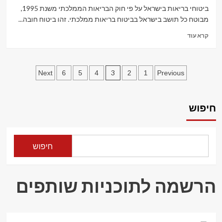
בריאות
ביטוחי בריאות בישראל על פי חוק הבריאות הממלכתי משנת 1995,
ממלכתי
מבוטח כל תושב בישראל בביטוח בריאות ממלכתי. זהו ביטוח חובה...
Read
קרא עוד
more
about
ביטוחי
Posts
בריאות
3
Next
6
5
4
2
1
Previous
בישראל
pagination
חיפוש
חיפוש
הרשמה לתוכניות שותפים