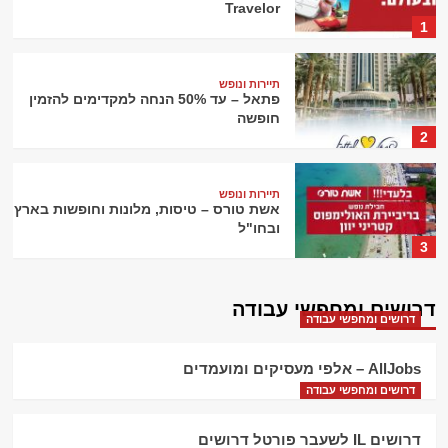
Travelor
1
תיירות ונופש
פתאל – עד 50% הנחה למקדימים להזמין
חופשה
2
תיירות ונופש
אשת טורס – טיסות, מלונות וחופשות בארץ
ובחו"ל
3
תיירות ונופש
דרושים ומחפשי עבודה
וואלה טורס – חבילות נופש, טיסות זולות
דרושים ומחפשי עבודה
לחו"ל
4
AllJobs – אלפי מעסיקים ומועמדים
דרושים ומחפשי עבודה
תיירות ונופש
Rentalcars – השכרת רכב מסביב לעולם
דרושים IL לשעבר פורטל דרושים