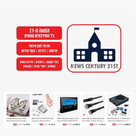
Ski
t
conten