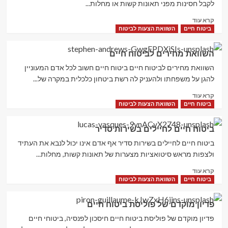
לקבל חסינות מפני תאונות קשות או מחלות...
Read
קרא עוד
more
ביטוח חיים
השוואת הצעות לביטוח
about
ביטוח
השוואת מחירים לביטוח חיים
חיים
קבוצתי
השוואת מחירים לביטוח חיים ביטוח חיים חשוב לכל אדם המעוניין
להגן על משפחתו ולהעניק לה רשת ביטחון כלכלית במקרה של...
Read
קרא עוד
more
ביטוח חיים
השוואת הצעות לביטוח
about
השוואת
ביטוח חיים לחיילים בשירות סדיר
מחירים
לביטוח
ביטוח חיים לחיילים בשירות סדיר אף אדם אינו יכול לנבא את העתיד
חיים
ולצפות מראש סיטואציות מצערות של תאונות קשות, מחלות...
Read
קרא עוד
more
ביטוח חיים
השוואת הצעות לביטוח
about
ביטוח
פדיון מוקדם של פוליסת ביטוח חיים
חיים
לחיילים
פדיון מוקדם של פוליסת ביטוח חיים חיסכון לפנסיה, ביטוחי חיים
בשירות