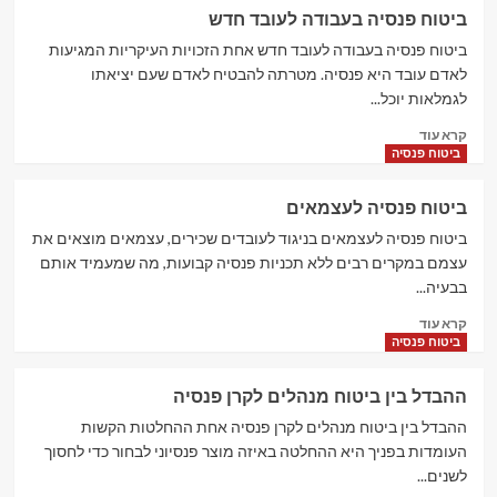
ביטוח
4
ביטוח פנסיה בעבודה לעובד חדש
פנסיה
למטפלת
ביטוח פנסיה בעבודה לעובד חדש אחת הזכויות העיקריות המגיעות
לאדם עובד היא פנסיה. מטרתה להבטיח לאדם שעם יציאתו
תיירות ונופש
לגמלאות יוכל...
Rentalcars – השכרת רכב מסביב לעולם
Read
5
קרא עוד
more
ביטוח פנסיה
about
ביטוח
ביטוח פנסיה לעצמאים
פנסיה
בעבודה
ביטוח פנסיה לעצמאים בניגוד לעובדים שכירים, עצמאים מוצאים את
לעובד
עצמם במקרים רבים ללא תכניות פנסיה קבועות, מה שמעמיד אותם
חדש
בבעיה...
Read
קרא עוד
more
ביטוח פנסיה
about
ביטוח
ההבדל בין ביטוח מנהלים לקרן פנסיה
פנסיה
לעצמאים
ההבדל בין ביטוח מנהלים לקרן פנסיה אחת ההחלטות הקשות
העומדות בפניך היא ההחלטה באיזה מוצר פנסיוני לבחור כדי לחסוך
לשנים...