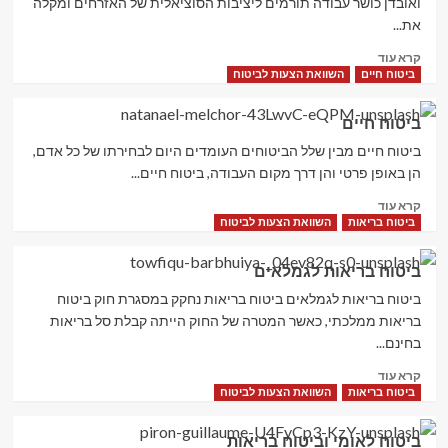
ואובדן כושר עבודה תורמים ליציבות הסוציאלית של האזרחים ומקלה
סדיר
את...
Read
קרא עוד
more
ביטוח חיים
השוואת הצעות לביטוח
about
פדיון
ביטוח חיים
מוקדם
של
ביטוח חיים מבין שלל הביטוחים העומדים היום לבחירתו של כל אדם,
פוליסת
הן באופן פרטי והן דרך מקום העבודה, ביטוח חיים...
ביטוח
Read
קרא עוד
חיים
more
ביטוח בריאות
השוואת הצעות לביטוח
about
ביטוח
ביטוח בריאות לגמלאים
חיים
ביטוח בריאות לגמלאים ביטוח בריאות נחקק במסגרת חוק ביטוח
בריאות ממלכתי, כאשר המטרה של החוק הייתה קבלת סל בריאות
בחינם...
Read
קרא עוד
more
ביטוח בריאות
השוואת הצעות לביטוח
about
ביטוח
ביטוח לאומי וביטוח בריאות