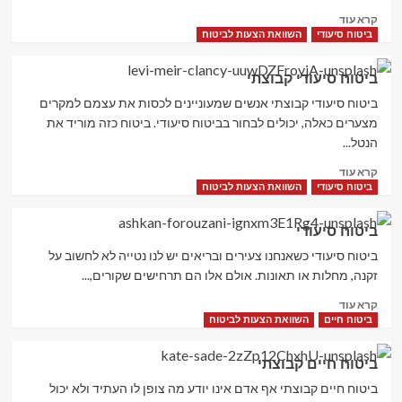
Read
קרא עוד
more
ביטוח סיעודי
השוואת הצעות לביטוח
about
תביעת
ביטוח סיעודי קבוצתי
ביטוח
סיעודי
ביטוח סיעודי קבוצתי אנשים שמעוניינים לכסות את עצמם למקרים
מצערים כאלה, יכולים לבחור בביטוח סיעודי. ביטוח כזה מוריד את
הנטל...
Read
קרא עוד
more
ביטוח סיעודי
השוואת הצעות לביטוח
about
ביטוח
ביטוח סיעודי
סיעודי
קבוצתי
ביטוח סיעודי כשאנחנו צעירים ובריאים יש לנו נטייה לא לחשוב על
זקנה, מחלות או תאונות. אולם אלו הם תרחישים שקורים,...
Read
קרא עוד
more
ביטוח חיים
השוואת הצעות לביטוח
about
ביטוח
ביטוח חיים קבוצתי
סיעודי
ביטוח חיים קבוצתי אף אדם אינו יודע מה צופן לו העתיד ולא יכול