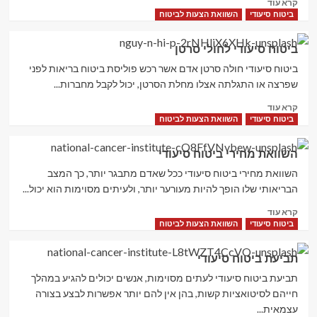
Read
קרא עוד
more
ביטוח סיעודי
השוואת הצעות לביטוח
about
ביטוח
ביטוח סיעודי לחולי סרטן
משכנתא
ביטוח סיעודי חולה סרטן אדם אשר רכש פוליסת ביטוח בריאות לפני
שפרצה או התגלתה אצלו מחלת הסרטן, יכול לקבל מחברות...
Read
קרא עוד
more
ביטוח סיעודי
השוואת הצעות לביטוח
about
ביטוח
השוואת מחירי ביטוח סיעודי
סיעודי
לחולי
השוואת מחירי ביטוח סיעודי ככל שאדם מתבגר יותר, כך המצב
סרטן
הבריאותי שלו הופך להיות מעורער יותר, ולעיתים מסוימות הוא יכול...
Read
קרא עוד
more
ביטוח סיעודי
השוואת הצעות לביטוח
about
השוואת
תביעת ביטוח סיעודי
מחירי
ביטוח
תביעת ביטוח סיעודי לעתים מסוימות, אנשים יכולים להגיע במהלך
סיעודי
חייהם לסיטואציות קשות, בהן אין להם יותר אפשרות לבצע בצורה
עצמאית...