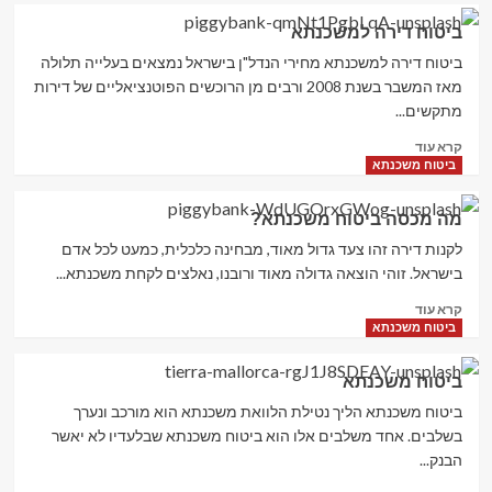
ביטוח
ביטוח דירה למשכנתא
משכנתא
לחולים
ביטוח דירה למשכנתא מחירי הנדל"ן בישראל נמצאים בעלייה תלולה
מאז המשבר בשנת 2008 ורבים מן הרוכשים הפוטנציאליים של דירות
מתקשים...
Read
קרא עוד
more
ביטוח משכנתא
about
ביטוח
מה מכסה ביטוח משכנתא?
דירה
למשכנתא
לקנות דירה זהו צעד גדול מאוד, מבחינה כלכלית, כמעט לכל אדם
בישראל. זוהי הוצאה גדולה מאוד ורובנו, נאלצים לקחת משכנתא...
Read
קרא עוד
more
ביטוח משכנתא
about
מה
ביטוח משכנתא
מכסה
ביטוח
ביטוח משכנתא הליך נטילת הלוואת משכנתא הוא מורכב ונערך
משכנתא?
בשלבים. אחד משלבים אלו הוא ביטוח משכנתא שבלעדיו לא יאשר
הבנק...