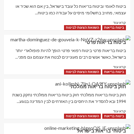
בריאות
לגמלאים
ביטוח לאומי וביטוח בריאות כל עובד בישראל, בין אם הוא שכיר או
עצמאי, מחויב בתשלומי מיסים על עבודה כמו ביטוח...
Read
קרא עוד
more
ביטוח בריאות
השוואת הצעות לביטוח
about
ביטוח
ביטוח בריאות פרטי
לאומי
וביטוח
ביטוח בריאות פרטי ביטוח רפואי פרטי הופך להיות פופולארי יותר
בריאות
בישראל, כאשר אנשים רבים מעוניינים לבטח את עצמם גם מפני...
Read
קרא עוד
more
ביטוח בריאות
השוואת הצעות לביטוח
about
ביטוח
חוק ביטוח בריאות ממלכתי
בריאות
פרטי
חוק ביטוח בריאות ממלכתי חוק ביטוח בריאות ממלכתי נחקק בשנת
1994 ובא להסדיר את היחסים בין האזרחים לבין המדינה בנוגע...
Read
קרא עוד
more
ביטוח בריאות
השוואת הצעות לביטוח
about
חוק
ביטוחי בריאות בישראל
ביטוח