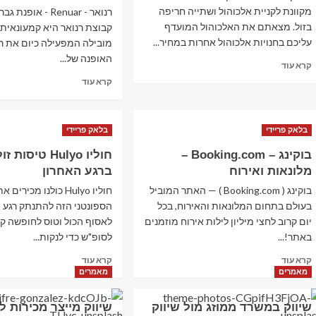
ישרוטל
מלונות
מקוונת לקניית אלכוהול ושתייה חריפה
רנואר - Renuar - או
בזול. מצאתם את האלכוהול המועדף
קבוצת רנואר היא קמעונאית 
עליכם בחנויות אלכוהול אחרות במחיר...
מובילה המפעילה כיום את 
האופנה של...
Read
קרא עוד
more
Read
קרא עוד
about
more
פאנקו
about
–
רנואר
חנות
בלאק פריידי
בלאק פריידי
–
אלכוהול
Renuar
בוקינג – Booking.com –
חוליו Hulyo טיס
מקוונת
–
מלונאות ואירוח
ברגע האחרון
אופנת
גברים
בוקינג ( Booking.com ) — האתר המוביל
חוליו Hulyo כולנו מכירים
ונשים
בעולם בתחום המלונאות והאירוח, בכל
הספונטני הזה להתנתק רגע 
יום קרוב לחצי מיליון לילות אירוח מוזמנים
לאסוף הכול וטוס לחופשה ק
באתר!...
לסופ"ש כדי לנקות...
Read
Read
קרא עוד
קרא עוד
more
more
מאמרים
מאמרים
about
about
בוקינג
חוליו
שיווק במשרד ממוזג מול שיווק
שיווק מייצר מכירות 
Hulyo
–