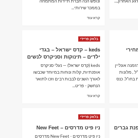
גע האחרון,...
ונופש הנה חברת תיירות המתמחה
בממכר שירותי...
Read
קרא עוד
more
about
טלטוס
בלאק פריידי
–
Teletus
חירי
keds – קדס ישראל – בגדי
–
ילדים – תינוקות וסניקרס לנשים
תיירות
ונופש
מנה אונליין
keds (קדס ישראל) — נעלי סניקרס
 , מלונות
אופנתיות, קלות ונוחות במיוחד שכבשו
 בחו"ל. כנס
לאורך השנים לבבות רבים וזכו לתואר
הנחשק - פריט...
Read
קרא עוד
more
about
keds
בלאק פריידי
–
קדס
Renu – אופנת גברים
ניו פיט מדרסים – New Feet
ישראל
–
ניו פיט מדרסים - New Feet מדרסים