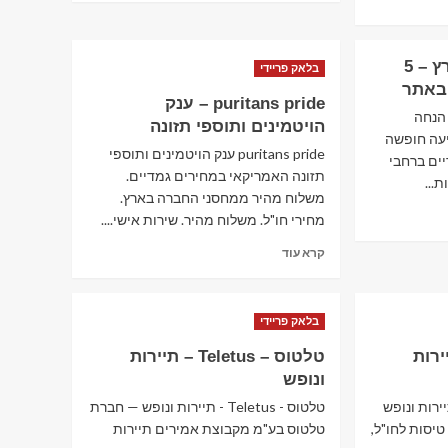
אשת טורס – טיסות, מלונות
about
וחופשות בארץ ובחו"ל
Ivory
3
–
ישרוטל – חופשה בארץ – 5
אייבורי
בלאק פריידי
באתר‏
–
puritans pride – ענק
תיירות ונופש
מחשבים
שרוטל - חופשה בארץ - 5% הנחה
וואלה טורס – חבילות נופש,
הויטמינים ותוספי תזונה
וסלולר
יעה חופשה
טיסות זולות לחו"ל
puritans pride ענק הויטמינים ותוספי
4
יים ברחבי
תזונה האמריקאי במחירים גמדיים.
...
משלוח מהיר ממחסני החברה בארץ.
תיירות ונופש
מחירי חו"ל. משלוח מהיר. שירות אישי....
Rentalcars – השכרת רכב
מסביב לעולם
Read
קרא עוד
5
more
about
puritans
בלאק פריידי
pride
–
Eas – תיירות
טלטוס – Teletus – תיירות
ענק
ונופש
הויטמינים
ותוספי
זי גו תיירות ונופש
טלטוס - Teletus - תיירות ונופש — חברת
תזונה
טיסות לחו"ל,
טלטוס בע"מ מקבוצת אמירים תיירות