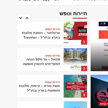
תיירות ונופש
Rentalcars – השכרת רכב
מסביב לעולם
תיירות ונופש
5
תיירות ונופש
טרוולאור – הזמנת מלונות
בארץ ובחו"ל – Travelor
1
תיירות ונופש
פתאל – עד 50% הנחה
למקדימים להזמין חופשה
2
 כך סביבת העבודה
תיירות ונופש
כתבות
אשת טורס – טיסות, מלונות
סק – ומה הופך
וחופשות בארץ ובחו"ל
3
משרדים למקצועי
איך ה
 קניות