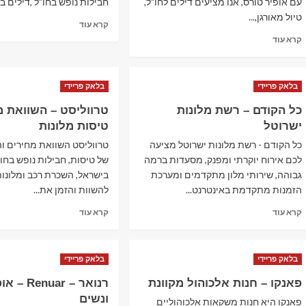
עם אופיר טורס, אנו מציעים דילים לחו"ל,
חבילות נופש בחו"ל ,דילים בר
טיול מאורגן,...
Read
קרא עוד
more
Read
קרא עוד
about
more
איזי
about
גו
אופיר
בלאק פריידי
–
בלאק פריידי
טורס
EasyGo
–
כל הקודם – רשת מלונות
טרווליסט – השוואת מ
–
חבילות
ישרוטל
טיסות מלונות
תיירות
נופש
ונופש
בארץ
כל הקודם - רשת מלונות ישרוטל מציעה
טרווליסט השוואת מחירים והז
וטיסות
לכם אירוח יוקרתי ומפנק, מסעדות ברמה
של טיסות, חבילות נופש בחו"ל
גבוהה, שירותי מלון מתקדמים ומערכת
בישראל, השכרת רכב ומלונות
הזמנות מתקדמת באינטרנט...
להשוות והזמן את...
Read
Read
קרא עוד
קרא עוד
more
more
about
about
כל
טרווליסט
בלאק פריידי
בלאק פריידי
הקודם
–
–
השוואת
פאנקו – חנות אלכוהול מקוונת
רנואר – ar
רשת
מחירי
ונשים
מלונות
פאנקו היא חנות משקאות אלכוהוליים
טיסות