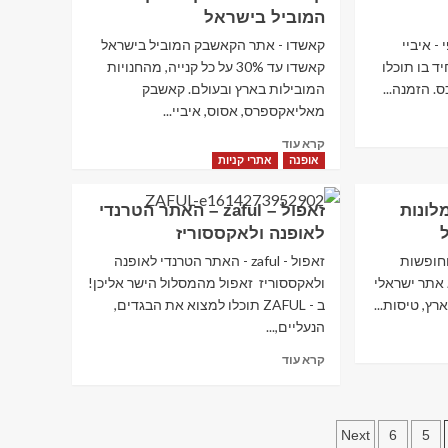
–
המוביל בישראל
Aliexpress
–
 - איביי
קאשדו - אתר הקאשבק המוביל בישראל
אלי
חיד בו תוכלו
קאשדו עד 30% על כל קנייה, מהחנויות
אקספרס
. הזמנה...
המובילות בארץ ובעולם. קאשבק
–
מאליאקספרס, אסוס, איביי...
אתר
המכירות
Read
קרא עוד
הסיני
more
אופנה
אתרי קניות
הענק
about
קאשדו
לונות
זאפול – zaful – האתר הטרנדי
–
לאופנה ולאקססוריז
אתר
הקאשבק
וחופשות
זאפול - zaful - האתר הטרנדי לאופנה
המוביל
 אתר ישראלי
ולאקססוריז זאפול מהמסלול הישר אליכן!
בישראל
רץ, טיסות...
ב - ZAFUL תוכלו למצוא את הבגדים,
הנעליים,...
Read
קרא עוד
more
about
זאפול
–
Next
6
5