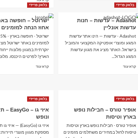
about
more
בלאק פריידי
בלאק פריידי
סייבר
about
מאנדיי
מציאות
Adashot – עדשות – חנות
2022
מדומה,
עדשות אונליין
אחוז הנחה למזמינים 
תלת
מימד,
Adashot - עדשות — הינו אתר עדשות
י
הולוגרמות,
המגע ומוצרי אופטיקה המקצועי והמוביל
למזמינים באתר‏ ישרוטל מצ
עידן
בישראל. האתר מציג את מגוון עדשות
יוקרתית במגוון מלונות ייחוד
החוויה
המגע הגדול...
הארץ! לפרטים היכנסו. מלונות
הויזואלית
האותנטית!
Read
Read
קרא עוד
קרא עוד
more
more
about
about
Adashot
ישרוטל
–
–
עדשות
חופשה
בלאק פריידי
בלאק פריידי
–
בארץ
חנות
–
אופיר טורס – חבילות נופש
איזי גו – yGo
עדשות
5
בארץ וטיסות
ונופש
אונליין
אחוז
הנחה
אופיר טורס - חבילות נופש בארץ וטיסות
איזי גו (EasyGo) — אי
למזמינים
טיסות לחול במחירים משתלמים מזמינים
מספקת מגוון מוצרי תיירות: 
באתר‏