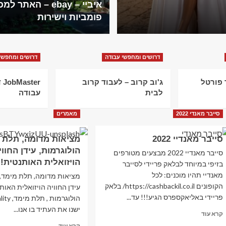
איביי – ebay – האתר 
באמת?
פומביות וישירות
דרושים ומחפשי עבודה
דרושים ומחפשי
שעבר פורטל
ג'וב קרוב – לעבוד קרוב
er
לבית
עבודה
סייבר מאנדי 2022
מאמרים
סייבר מאנדיי 2022
מציאות מדומה, תלת 
הולוגרמות, עידן החווי
סייבר מאנדיי 2022 מבצעים מטורפים
הויזואלית האותנטית!
בזיפי במיוחד לבלאק פריידי לסייבר
מאנדיי תהיו מוכנים: לכל
מציאות מדומה, תלת מימד, 
הקופונים https://cashbackil.co.il/ בלאק
עידן החוויה הויזואלית האות
פריידי באליאקספרס הגיע!!! עד...
הולוגרמות 
ישנו את העתיד בו אנו...
Read
קרא עוד
more
Read
קרא עוד