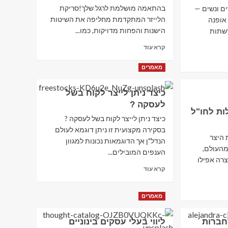
בגדי
בהתאמה מושלמת לרגל שלך!סריקת
פנת גברים ונשים —
ילדים
הלייזר המתקדמת מחליפה את השיטות
אופנה
–
הישנות והפחות מדויקות, כמו...
רשתות
תינוקות
וסניקרס
Read
קרא עוד
לנשים
more
about
מאמרים
ניו
פיט
כיצד ניתן לייצר לקוח בשל
מדרסים
–
לעסקה ?
ות זולות לחו"ל
New
כיצד ניתן לייצר לקוח בשל לעסקה ?
Feet
בסקירה מקצועית זו ניתן דוגמא לעולם
 את היצר
הנדל"ן אך הדוגמאות נכונות למגוון
מהעולם,
הענפים המובילים...
צרה אפילו
Read
קרא עוד
more
about
כיצד
מאמרים
ניתן
לייצר
לחברות
ליווי בעלי עסקים בינוניים
לקוח