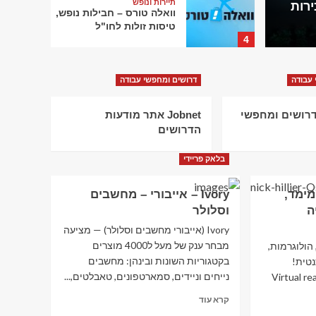
תיירות ונופש
למכירות
שלא 
וואלה טורס – חבילות נופש,
טיסות זולות לחו"ל
4
תיירות ונופש
 עבודה
דרושים ומחפשי עבודה
Rentalcars – השכרת רכב
מסביב לעולם
JobMast דרושים ומחפשי
Jobnet אתר מודעות
5
הדרושים
תיירות ונופש
בלאק פריידי
טרוולאור – הזמנת מלונות
בארץ ובחו"ל – Travelor
מימד,
Ivory – אייבורי – מחשבים
1
ה
וסלולר
Ivory (אייבורי מחשבים וסלולר) — מציעה
תיירות ונופש
מבחר ענק של מעל ל4000 מוצרים
פתאל – עד 50% הנחה
הולוגרמות,
למקדימים להזמין חופשה
בקטגוריות השונות ובינהן: מחשבים
נטית!
2
נייחים וניידים, סמארטפונים, טאבלטים,...
, תלת מימד, Virtual reality
Read
קרא עוד
more
תיירות ונופש