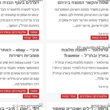
שטח והקשר המנצח ביניהם
ויצרנים בענף הבניה ו
Booking.com
טיסות
–
זולות
שיווק במשרד ממוזג השיווק האסטרטגי
חיבור לעשיה ולתעשייה חברות
מלונאות
לחו"ל
שברובו הוא שיווק מתחת לקו, נעשה
יבואנים ועסקים קמעונאיים 
ואירוח
ברגע
במשרד ממוזג ומייצר תכנית עסקית,
בניה צריכה ביתית הינם נדב
האחרון
תכנית שיווק, מייצר חזון,...
בתחום הנדל"ן. המשך…
אופנה
אלקטרוניקה וגאדג'טים
Read
Read
קרא עוד
קרא עוד
more
more
תיירות ונופש
אתרי קניות
about
about
שיווק
שיווק
טרוולאור – הזמנת מלונות
איביי – ebay –
במשרד
מייצר
בארץ ובחו"ל – Travelor
פומביות וישירות
ממוזג
מכירות
מול
לחברות
טרוולאור - הזמנת מלונות בארץ ובחו"ל -
איביי (ebay.com) הוא
שיווק
ויצרנים
travelor התחייבות למחיר הנמוך ביותר!
המאפשר מסחר מקומי ובינלא
שטח
בענף
חסכון גדול בהזמנת מלונות בארץ ובחו"ל,
המוכרים הם אנשים פרטיים 
והקשר
הבניה
עד 75%...
קטנים המציעים מיליוני פריט
המנצח
והנדל"ן
דרך הפלטפורמה...
ביניהם
Read
קרא עוד
more
אופנה
Read
אלקטרוניקה וגאדג'טים
קרא עוד
about
more
אלקטרוניקה וגאדג'טים
אתרי קניות
אתרי קניות
טרוולאור
about
–
איביי
גרופון – דילים ושוברים שאסור
זיפי – zipy – איב
הזמנת
–