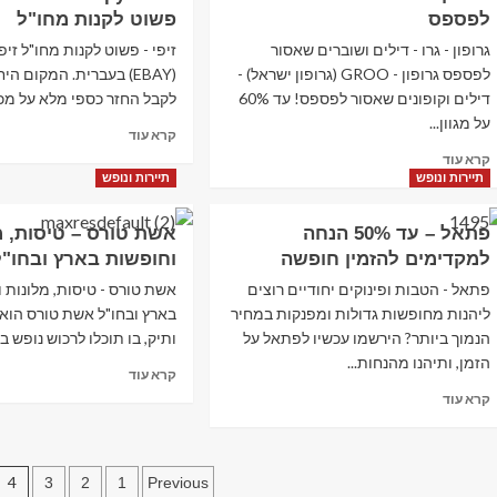
לפספס‏
מלונות
פשוט לקנות מחו"ל
ebay
בארץ
–
גרופון - גרו - דילים ושוברים שאסור
זיפי - פשוט לקנות מחו"ל זיפי
ובחו"ל
האתר
לפספס‏ גרופון - GROO (גרופון ישראל) -
(EBAY) בעברית. המקום הי
–
למכירות
דילים וקופונים שאסור לפספס! עד 60%
לקבל החזר כספי מלא על מכס
Travelor
פומביות וישירות
על מגוון...
Read
קרא עוד
more
Read
קרא עוד
about
more
תיירות ונופש
תיירות ונופש
זיפי
about
–
גרופון
פתאל – עד 50% הנחה
אשת טורס – טיסות, מ
zipy
–
למקדימים להזמין חופשה
וחופשות בארץ ובחו"ל
–
דילים
איביי
ושוברים
פתאל - הטבות ופינוקים יחודיים רוצים
אשת טורס - טיסות, מלונות 
בעברית
שאסור
ליהנות מחופשות גדולות ומפנקות במחיר
בארץ ובחו"ל אשת טורס הוא
–
לפספס‏
הנמוך ביותר? הירשמו עכשיו לפתאל על
ותיק, בו תוכלו לרכוש נופש בא
פשוט
הזמן, ותיהנו מהנחות...
לקנות
Read
קרא עוד
מחו"ל
more
Read
קרא עוד
about
more
אשת
about
טורס
פתאל
Posts
–
–
4
3
2
1
Previous