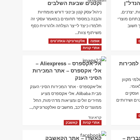
הנדל"ן
וקטנים שבעת השלבים
בשל
לעסקה
, יצרנים,
ניהול עסק קטן ובינוני דורש מומחיות
?
בתחם מוצרי
והבנה במספר תחומים במאמר עסקי זה
ך חשוב
תלמדו כיצד לייצר הצלחה ולהרוויח כסף
משיתוף צוות...
אופנה
אלקטרוניקה וגאדג'טים
Read
קרא עוד
more
אתרי קניות
about
ליווי
 האתר למכירות
אליאקספרס – Aliexpress –
בעלי
אלי אקספרס – אתר המכירות
עסקים
בינוניים
הסיני הענק
 שוק עולמי מקוון
וקטנים
ומי.
אליאקספרס - אתר המכירות הסיני הענק
שבעת
ועסקים
מבית Alibaba. אלי אקספרס מציע
השלבים
ים ושירותים
מחירים זולים ומציאות מדהימות, החל
ממוצרים לרכב, מחשבים ואלקטרוניקה,...
Read
קרא עוד
more
אתרי קניות
קאשבק
about
אליאקספרס
יי בעברית –
קאשדו – אתר הקאשבק