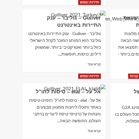
more
תיירות ונופש
about
Joyshoetique
Hotels – השוואת
Guliver – גוליבר – ענק
–
ת
התיירות באינטרנט
נעליים,
ביגוד
 השוואת מלונות
גוליבר - Guliver - ענק התיירות באינטרנט
ואקקסוריז
שה הבאה
גוליבר הוא המותג המוכר לקהל הישראלי
שלכם? ב HotelsCombined תמצאו את
כזול ביותר ואטרקטיבי ביותר, שמשווק
ם ביותר -
דילים, טיסות, חופשות,...
Read
קרא עוד
more
about
קניות
תיירות ונופש
Guliver
–
של
אל על – elal – טיסות לחו"ל
גוליבר
–
אל על - elal - טיסות לחו''ל הזמינו טיסות
ענק
באתר ותוכלו ליהנות ממגוון מבצעים
G2A - עולם הקניות של הגיימינג G2A
התיירות
והנחות על כרטיסי טיסה ליעדים ברחבי
כל העולם בו
באינטרנט
העולם. החופשה הבאה...
נסולות,
Read
קרא עוד
more