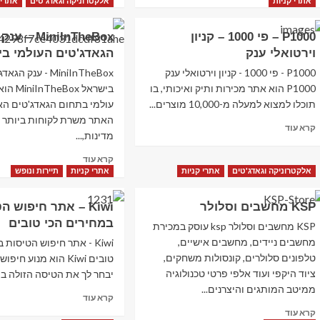
more
more
אתרי קניות
אלקטרוניקה וגאדג'טים
אתרי 
about
about
SheIn
Soufeel
P1000 – פי 1000 – קניון
MiniInTheBox – ענק
–
–
וירטואלי ענק
הגאדג'טים העולמי ב
תכשיטים
פריטים
בעיצוב
שווים
P1000 - פי 1000 - קניון וירטואלי ענק
MiniInTheBox - ענק
אישי
במחירים
P1000 הוא אתר מכירות ותיק ואיכותי, בו
בישראל ox
נוחים
תוכלו למצוא למעלה מ-10,000 מוצרים...
עולמי בתחום הגאדג'טים האל
ומשלוח
חינם
Read
קרא עוד
מדינות,...
לישראל
more
about
Read
קרא עוד
P1000
more
אלקטרוניקה וגאדג'טים
אתרי קניות
אתרי קניות
תיירות ונופש
–
about
פי
MiniInTheBox
KSP מחשבים וסלולר
Kiwi – אתר חיפוש ה
1000
–
–
במחירים הכי טובים
ענק
KSP מחשבים וסלולר ksp עוסק במכירת
קניון
הגאדג'טים
מחשבים ניידים, מחשבים אישיים,
Kiwi - אתר חיפוש הטיסות
וירטואלי
העולמי
טלפונים סלולרים, קונסולות משחקים,
טובים Kiwi הוא מנוע ח
ענק
בישראל
ציוד היקפי ועוד אלפי פרטי טכנולוגיה
יבחר לך את הטיסה הזולה ביו
ממיטב המותגים והיצרנים...
Read
קרא עוד
more
Read
קרא עוד