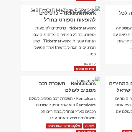
אשת טורס – טיסות, מלונות
about
וחופשות בארץ ובחו"ל
וואלה
פנה לכל
ticketnetwork – כרטיסים
3
שופס אתר
להופעות וספורט בחו"ל
הקניות
הגדול
לכל המשפחה
ticketnetwork - כרטיסים להופעות
תיירות ונופש
בישראל!
ממש מציאה עם
וספורט בחו"ל במחירים מדהימים עם
וואלה טורס – חבילות נופש,
ת חדשות
הנחות ענקיות. Ticketnetwork - שוק
טיסות זולות לחו"ל
4
.
הכרטיסים הגדול ברשת! אתר הפועל
כמו...
Read
קרא עוד
תיירות ונופש
Rentalcars – השכרת רכב
more
תיירות ונופש
מסביב לעולם
about
5
ticketnetwork
וים במחירים
Rentalcars – השכרת רכב
–
ישראל
מסביב לעולם
כרטיסים
להופעות
ירים נוחים
Rentalcars - השכרת רכב מסביב לעולם
וספורט
ומשלוח חינם לישראל Shein היא אחת
Rentalcars הוא אתר ותיק להשכרת
בחו"ל
בעולם עם
רכבים בארץ ובחו"ל, במחירים הכי
משתלמים שיש. האתר עובד...
אופנה
אלקטרוניקה וגאדג'טים
Read
קרא עוד