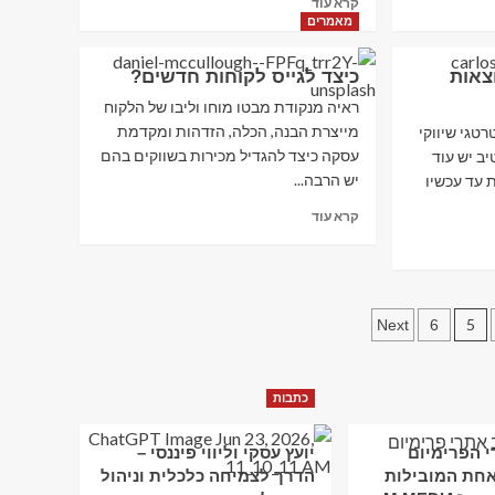
קרא עוד
more
מאמרים
about
BangGood
צאות
כיצד לגייס לקוחות חדשים?
–
ענק
ראיה מנקודת מבטו מוחו וליבו של הלקוח
הקניות
מייצרת הבנה, הכלה, הזדהות ומקדמת
טגי שיווקי
האיכותי
עסקה כיצד להגדיל מכירות בשווקים בהם
ב יש עוד
מסין
יש הרבה...
 עד עכשיו
Read
קרא עוד
more
about
כיצד
לגייס
לקוחות
5
Next
6
חדשים?
כתבות
 הפרימיום
יועץ עסקי וליווי פיננסי –
חת המובילות
הדרך לצמיחה כלכלית וניהול