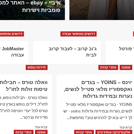
איביי – ebay – האתר 
באמת?
פומביות וישירות
דרושים ומחפשי עבודה
דרושים ומחפשי
שעבר פורטל
ג'וב קרוב – לעבוד קרוב
er
לבית
עבודה
אופנה
אתרי קניות
תיירות ונופש
יוינס – YOINS – בגדים
וואלה טורס – חבילות 
ואקססוריז מלאי סטייל לנשים,
טיסות זולות לחו"ל
נערות ובמידות גדולות
וואלה טורס - חבילות נופש, ט
לחו"ל, דילים, נופש בארץ טי
YOINS - בגדים ואקססוריז מלאי סטייל
טורס לכל יעדי הטיסה לחו"ל,
לנשים, נערות ובמידות גדולות yoins - יש
סדירות וצ'רטר...
לך דייט ובא לך להרגיש טוב? מחפשת...
Read
Read
קרא עוד
קרא עוד
more
more
אלקטרוניקה וגאדג'טים
אתרי קניות
אופנה
אתרי קניות