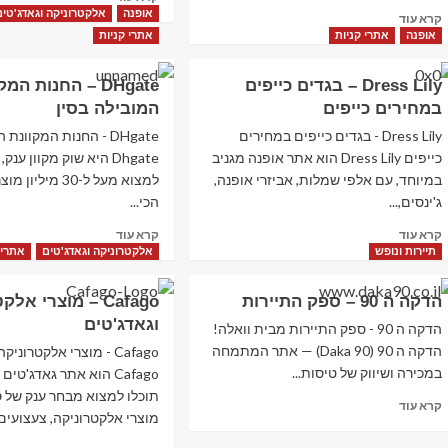
more
אופנה
אלקטרוניקה וגאדג'טים
Read
קרא עוד
about
more
אופנה
אתרי קניות
אתרי קניות
G2A
about
–
GeekBuying
Dress Lily – בגדים כייפים
DHgate – החנות המ
עולם
–
במחירים כייפים
המובילה בסין
הקניות
גאדג'טים
של
מגניבים
Dress Lily - בגדים כייפים במחירים
DHgate - החנות המקוונת
הגיימינג
למכורים
כייפים Dress Lily הוא אתר אופנה מגניב
Dhgate היא שוק מקוון ענק
לטכנולוגיה
במיוחד, עם אלפי שמלות, אביזרי אופנה,
למצוא מעל ל-30 מיל
ג'ינסים,...
הכי...
Read
Read
קרא עוד
קרא עוד
more
more
תיירות ונופש
אלקטרוניקה וגאדג'טים
אתרי 
about
about
DHgate
Dress
הדקה ה 90 – ספק התיירות
Cafago – מוצרי אל
–
Lily
וגאדג'טים
–
החנות
הדקה ה 90 - ספק התיירות מבית וואלה!
בגדים
המקוונת
הדקה ה 90 (Daka 90) — אתר המתמחה
Cafago - מוצרי אלקטרוני
כייפים
המובילה
במכירה ושיווק של טיסות...
Cafago הוא אתר גאדג'טים
במחירים
בסין
תוכלו למצוא מבחר ענק של 
Read
כייפים
קרא עוד
מוצרי אלקטרוניקה, צעצועים,.
more
about
Read