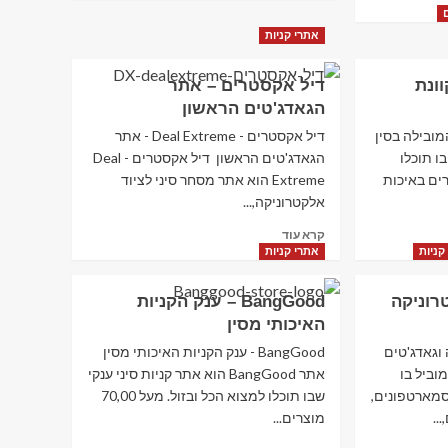
about
אל
אתרי קניות
על –
elal
קוונת
דיל אקסטרים – אתר
–
טיסות
הגאדג'טים הראשון
לחו"ל
 המובילה בסין
דיל אקסטרים - Deal Extreme - אתר
, בו תוכלו
הגאדג'טים הראשון דיל אקסטרים - Deal
יון מוצרים באיכות
Extreme הוא אתר מסחר סיני לציוד
אלקטרוניקה,...
Read
קרא עוד
more
קניות
אתרי קניות
about
דיל
קטרוניקה
BangGood – ענק הקניות
אקסטרים
האיכותי מסין
–
אתר
קה וגאדג'טים
BangGood - ענק הקניות האיכותי מסין
הגאדג'טים
 מוביל בו
אתר BangGood הוא אתר קניות סיני ענקי
הראשון
סמארטפונים,
שבו תוכלו למצוא הכל ובזול. מעל 70,00
..
מוצרים...
Read