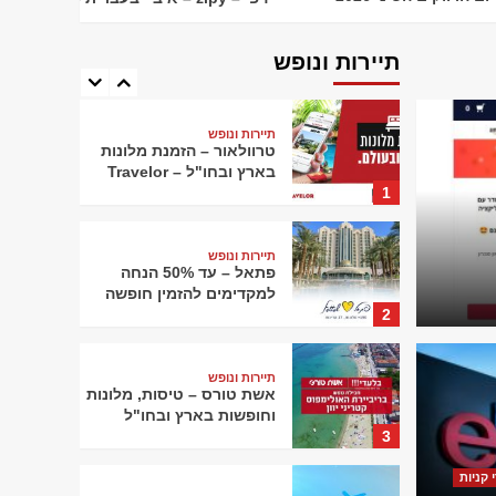
תיירות ונופש
Rentalcars – השכרת רכב
מסביב לעולם
תיירות ונופש
5
תיירות ונופש
טרוולאור – הזמנת מלונות
בארץ ובחו"ל – Travelor
1
תיירות ונופש
פתאל – עד 50% הנחה
למקדימים להזמין חופשה
2
 כך סביבת העבודה
תיירות ונופש
כתבות
אשת טורס – טיסות, מלונות
סק – ומה הופך
וחופשות בארץ ובחו"ל
3
משרדים למקצועי
איך ה
 קניות