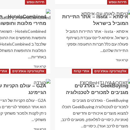
about
more
תיירות ונופש
תיירות ונופש
Kiwi
about
–
KSP
איסתא – issta – אתר התיירות
Combined
אתר
מחשבים
המוביל בישראל
מחירי מלונות וחופשו
חיפוש
וסלולר
הטיסות
איסתא - issta - אתר התיירות המוביל
HotelsCombined -
במחירים
בישראל. איסתא ליינס עובדת בשיתוף
וחופשות מחפשים את החופ
הכי
פעולה עם כלל חברות התעופה וספקי
טובים
התיירות שלהם...
המלונות והחופשות המשתלמי
באחריות....
Read
קרא עוד
more
Read
קרא עוד
about
more
אלקטרוניקה וגאדג'טים
אתרי קניות
אלקטרוניקה וגאדג'טים
אתרי 
איסתא
about
–
HotelsCombined
GeekBuying – גאדג'טים
G2A – עולם הקניות 
issta
–
מגניבים למכורים לטכנולוגיה
הגיימינג
–
השוואת
אתר
מחירי
GeekBuying - גאדג'טים מגניבים
התיירות
מלונות
למכורים לטכנולוגיה GeekBuying תוכלו
הוא אתר המסחר לגיימרים מ
המוביל
וחופשות
למצוא מוצרים איכותיים וחדישים
ניתן לקנות ולמכור משחקי קו
בישראל
(אוזניות, כיסויים לפלאפון, מטענים לרכב,
משחקי...
מוצרים לרכב ועוד), כיסויים...
Read
קרא עוד