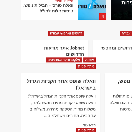
תיירות ונופש
למכירות
שלא 
וואלה טורס – חבילות נופש,
טיסות זולות לחו"ל
4
תיירות ונופש
 עבודה
דרושים ומחפשי עבודה
Rentalcars – השכרת רכב
מסביב לעולם
JobMast דרושים ומחפשי
Jobnet אתר מודעות
5
הדרושים
אופנה
אלקטרוניקה וגאדג'טים
תיירות ונופש
אתרי קניות
טרוולאור – הזמנת מלונות
בארץ ובחו"ל – Travelor
נופש,
וואלה שופס אתר הקניות הגדול
1
בישראל!
יסות זולות
וואלה שופס אתר הקניות הגדול בישראל!
תיירות ונופש
סות עם וואלה
וואלה שופס - קנייה מהירה ומשתלמת,
פתאל – עד 50% הנחה
למקדימים להזמין חופשה
 טיסות
משלוח מהיר. הספקה מהירה. משלוחים
2
עד הבית. מחירים משתלמים....
Read
קרא עוד
more
אתרי קניות
תיירות ונופש