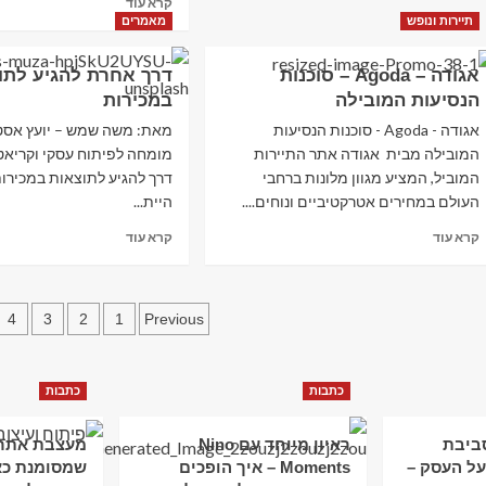
קרא עוד
הדקה
more
תיירות ונופש
מאמרים
ה
about
90
Cafago
אגודה – Agoda – סוכנות
דרך אחרת להגיע לתו
–
–
ספק
הנסיעות המובילה
במכירות
מוצרי
התיירות
אלקטרוניקה
אגודה - Agoda - סוכנות הנסיעות
מאת: משה שמש – יועץ אסטר
וגאדג'טים
המובילה מבית אגודה אתר התיירות
מומחה לפיתוח עסקי וקריאטי
המוביל, המציע מגוון מלונות ברחבי
דרך להגיע לתוצאות במכירות
העולם במחירים אטרקטיביים ונוחים....
היית...
Read
Read
קרא עוד
קרא עוד
more
more
about
about
אגודה
דרך
Posts
–
אחרת
4
3
2
1
Previous
Agoda
להגיע
pagination
–
לתוצאות
סוכנות
במכירות
כתבות
כתבות
הנסיעות
המובילה
סביבת
ראיון מיוחד עם Nino
מעצבת אתרי
ל העסק –
Moments – איך הופכים
שמסומנת כא