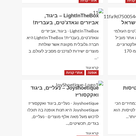
more
קניות
אתרי קניות
about
Rentalcars
LightInTheBox – ביגוד,
–
ישראל
אביזרים וגאדג'טים, בעברית!
השכרת
רכב
 הגאדג'טים העולמי
LightInTheBox - ביגוד, אביזרים
מסביב
MiniInTheB הוא אתר מוביל
וגאדג'טים, בעברית! LightInTheBox היא
לעולם
קטרוניים.
חברה גלובלית מקוונת אשר שולחת
האתר משרת לקוחות ביותר מ-170
מוצרים ישירות לצרכנים מסביב לעולם. ב
-...
Read
קרא עוד
more
אופנה
אתרי קניות
about
LightInTheBox
טיסות
Joyshoetique – נעליים, ביגוד
–
ואקקסוריז
ביגוד,
אביזרים
 במחירים הכי
Joyshoetique - נעליים, ביגוד ואקקסוריז
וגאדג'טים,
יפוש לטיסות. הוא
Joyshoetique היא חנות אופנה בה תוכלו
בעברית!
תר...
לרכוש מעל מאה אלף מוצרים - נעליים,
בגדים, תכשיטים,...
Read
קרא עוד