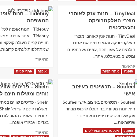
about
about
וואלה
יוינס
TinyDeal – חנות ענק לאוהבי
Tidebuy – חנות או
טורס
–
מוצרי האלקטרוניקה
המשפחה
–
YOINS
חבילות
–
והגאדג'טים
Tidebuy - חנות אופנה 
נופש,
בגדים
Tidebuy - אתר אופנה 
TinyDeal - חנות ענק לאוהבי מוצרי
טיסות
ואקססוריז
חוויית קנייה מעולה קולקציו
האלקטרוניקה והגאדג'טים אם אתם
זולות
מלאי
שמתחלפות לעתים קרובות,..
חולמים על שעון חכם, עפים על רחפנים
לחו"ל
סטייל
וגולשים בטאבלט, אתר...
לנשים,
Read
קרא עוד
נערות
more
Read
קרא עוד
ובמידות
about
more
אופנה
אתרי קניות
אופנה
אתרי קניות
גדולות
Tidebuy
about
–
TinyDeal
Soufeel – תכשיטים בעיצוב
SheIn – פריטים שו
חנות
–
אישי
אופנה
נוחים ומשלוח חינם ל
חנות
לכל
ענק
Soufeel - תכשיטים בעיצוב אישי Soufeel
SheIn - פריטים שווים במח
המשפחה
לאוהבי
היא חנות מקוונת בה תוכלו לרכוש מבחר
מוצרי
ענק של תכשיטים יפים ומקוריים -
מחנויות האופנה המובילות 
האלקטרוניקה
שרשראות,...
בגדים ואביזרי אופנה...
והגאדג'טים
אופנה
אלקטרוניקה וגאדג'טים
Read
Read
קרא עוד
קרא עוד