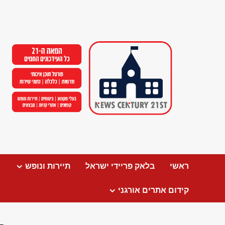
Ski
t
conten
ראשי
בלאק פריידי ישראל
תיירות ונופש
קידום אתרים אורגני