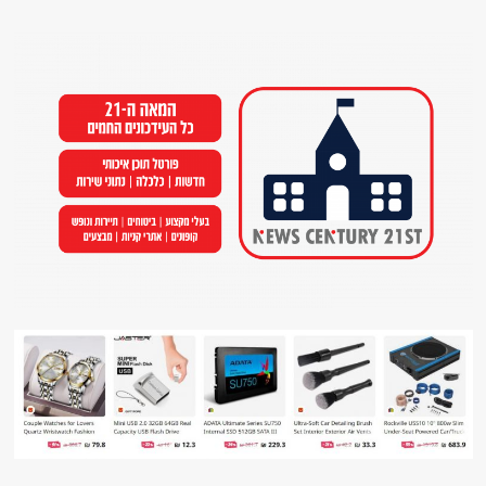
Ski
t
conten