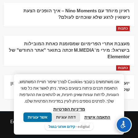
ראיון מיוחד עם Nino Moments – איך הופכים הצעת
נישואין לרגע שלא שוכחים לעולם?
כתבות
מעצבת אתרי הפרימיום שמסומנת כאחת המובילות
בישראל: מירי מ־M.MEDIA זכתה בתואר "אתר החודש" של
Elementor
כתבות
אנו משתמשים בקובצי Cookies לצורך שיפור חוויית המשתמש,
יועץ עסקי וליווי פיננסי – הדרך לצמיחה כלכלית וניהול נכון
התאמת תכנים וניתוח ביצועים באתר. ניתן לאשר את כל סוגי
של העסק
העוגיות, לדחות עוגיות שאינן חיוניות, או להתאים את ההעדפות
שלך. לפרטים נוספים ניתן לעיין במדיניות הפרטיות שלנו.
מדיניות הפרטיות
התאמה אישית
דחה עוגיות
אשר עוגיות
© כל הזכויות שמורות חדשות המאה ה-21
|
by
Edigital.co.il
edigital -
קידום אורגני בגוגל
אלימלך דיגיטל.