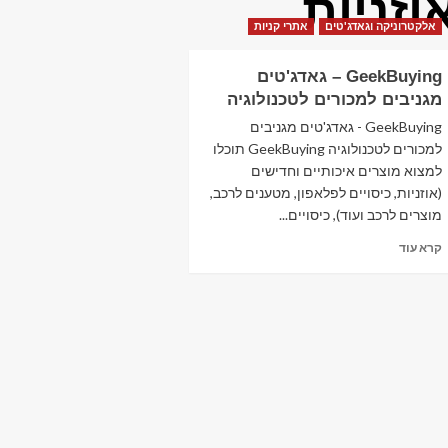
וזניות
אלקטרוניקה וגאדג'טים
אתרי קניות
GeekBuying – גאדג'טים
מגניבים למכורים לטכנולוגיה
GeekBuying - גאדג'טים מגניבים
למכורים לטכנולוגיה GeekBuying תוכלו
למצוא מוצרים איכותיים וחדישים
(אוזניות, כיסויים לפלאפון, מטענים לרכב,
מוצרים לרכב ועוד), כיסויים...
Read
קרא עוד
more
about
GeekBuying
–
גאדג'טים
מגניבים
למכורים
לטכנולוגיה