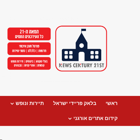
Ski
t
conten
ראשי
בלאק פריידי ישראל
תיירות ונופש
קידום אתרים אורגני