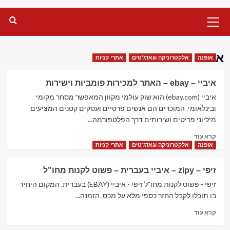
Primary
Menu
איביי
אופנה
אלקטרוניקה וגאדג'טים
אתרי קניות
איביי – ebay – האתר למכירות פומביות וישירות
איביי (ebay.com) הוא שוק עולמי מקוון המאפשר מסחר מקומי
ובינלאומי. המוכרים הם אנשים פרטיים ועסקים קטנים המציעים
מיליוני פריטים ושירותים דרך הפלטפורמה...
Read
קרא עוד
more
אופנה
אלקטרוניקה וגאדג'טים
אתרי קניות
about
איביי
זיפי – zipy – איביי בעברית – פשוט לקנות מחו"ל
–
ebay
זיפי - פשוט לקנות מחו"ל זיפי - איביי (EBAY) בעברית. המקום היחיד
–
בו תוכלו לקבל החזר כספי מלא על מכס. הזמנה...
האתר
Read
קרא עוד
למכירות
more
פומביות וישירות