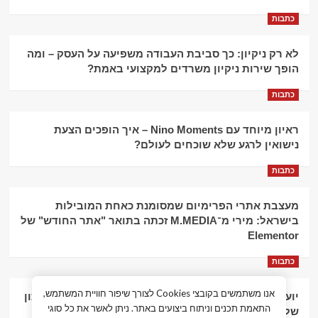
כתבות
לא רק ניקיון: כך סביבת העבודה משפיעה על העסק – ומה
הופך שירות ניקיון משרדים למקצועי באמת?
כתבות
ראיון מיוחד עם Nino Moments – איך הופכים הצעת
נישואין לרגע שלא שוכחים לעולם?
כתבות
מעצבת אתרי הפרימיום שמסומנת כאחת המובילות
בישראל: מירי מ־M.MEDIA זכתה בתואר "אתר החודש" של
Elementor
כתבות
אנו משתמשים בקובצי Cookies לצורך שיפור חוויית המשתמש,
יועץ עסקי וליווי פיננסי – הדרך לצמיחה כלכלית וניהול נכון
התאמת תכנים וניתוח ביצועים באתר. ניתן לאשר את כל סוגי
של העסק