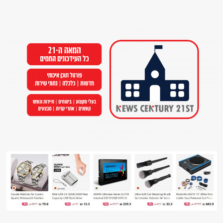
Ski
t
conten