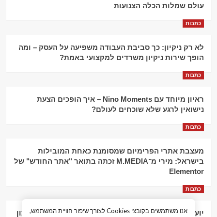
עולם שמלות הכלה הצנועות
כתבות
לא רק ניקיון: כך סביבת העבודה משפיעה על העסק – ומה
הופך שירות ניקיון משרדים למקצועי באמת?
כתבות
ראיון מיוחד עם Nino Moments – איך הופכים הצעת
נישואין לרגע שלא שוכחים לעולם?
כתבות
מעצבת אתרי הפרימיום שמסומנת כאחת המובילות
בישראל: מירי מ־M.MEDIA זכתה בתואר "אתר החודש" של
Elementor
כתבות
אנו משתמשים בקובצי Cookies לצורך שיפור חוויית המשתמש,
יועץ עסקי וליווי פיננסי – הדרך לצמיחה כלכלית וניהול נכון