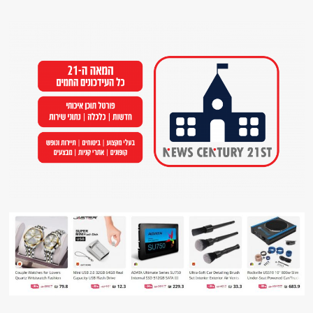
Ski
t
conten