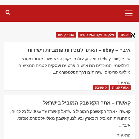
Primary
Menu
אייבי
אופנה
אלקטרוניקה וגאדג'טים
אתרי קניות
איביי – ebay – האתר למכירות פומביות וישירות
איביי (ebay.com) הוא שוק עולמי מקוון המאפשר מסחר מקומי
ובינלאומי. המוכרים הם אנשים פרטיים ועסקים קטנים המציעים
מיליוני פריטים ושירותים דרך הפלטפורמה...
Read
קרא עוד
more
אתרי קניות
קאשבק
about
איביי
קאשדו – אתר הקאשבק המוביל בישראל
–
ebay
קאשדו - אתר הקאשבק המוביל בישראל קאשדו עד 30% על כל קנייה,
–
מהחנויות המובילות בארץ ובעולם. קאשבק מאליאקספרס, אסוס,
האתר
איביי...
למכירות
Read
פומביות וישירות
קרא עוד