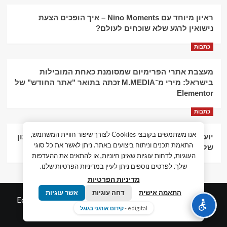
ראיון מיוחד עם Nino Moments – איך הופכים הצעת
נישואין לרגע שלא שוכחים לעולם?
כתבות
מעצבת אתרי הפרימיום שמסומנת כאחת המובילות
בישראל: מירי מ־M.MEDIA זכתה בתואר "אתר החודש" של
Elementor
כתבות
אנו משתמשים בקובצי Cookies לצורך שיפור חוויית המשתמש,
יועץ עסקי וליווי פיננסי – הדרך לצמיחה כלכלית וניהול נכון
התאמת תכנים וניתוח ביצועים באתר. ניתן לאשר את כל סוגי
של העסק
העוגיות, לדחות עוגיות שאינן חיוניות, או להתאים את ההעדפות
שלך. לפרטים נוספים ניתן לעיין במדיניות הפרטיות שלנו.
מדיניות הפרטיות
התאמה אישית
דחה עוגיות
אשר עוגיות
© כל הזכויות שמורות חדשות המאה ה-21
|
by
Edigital.co.il
edigital -
קידום אורגני בגוגל
אלימלך דיגיטל.