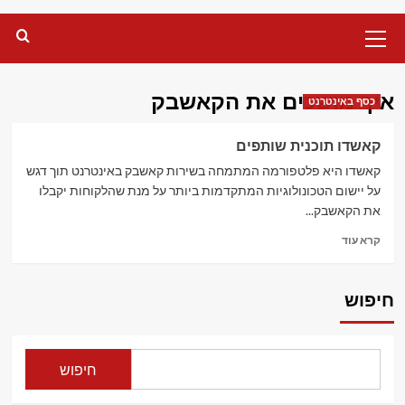
Primary
Menu
איך מושכים את הקאשבק
כסף באינטרנט
קאשדו תוכנית שותפים
קאשדו היא פלטפורמה המתמחה בשירות קאשבק באינטרנט תוך דגש
על יישום הטכונולוגיות המתקדמות ביותר על מנת שהלקוחות יקבלו
את הקאשבק...
Read
קרא עוד
more
about
קאשדו
חיפוש
תוכנית
שותפים
חיפוש