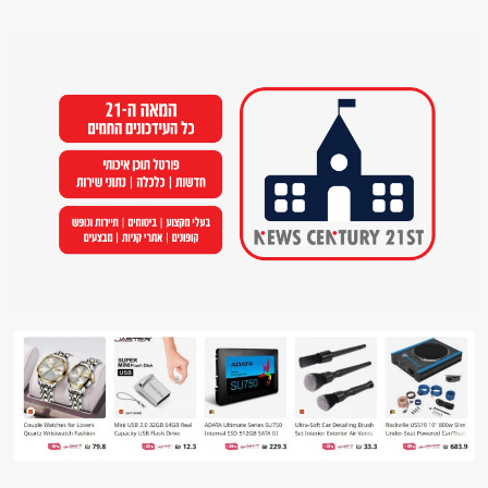
Ski
t
conten