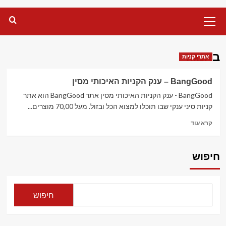
Primary
Menu
באנגוד
אתרי קניות
BangGood – ענק הקניות האיכותי מסין
BangGood - ענק הקניות האיכותי מסין אתר BangGood הוא אתר
קניות סיני ענקי שבו תוכלו למצוא הכל ובזול. מעל 70,00 מוצרים...
Read
קרא עוד
more
about
BangGood
חיפוש
–
ענק
הקניות
האיכותי
חיפוש
מסין