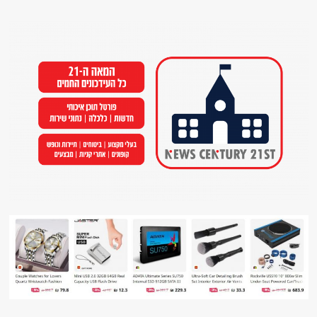
Ski
t
conten