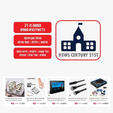
Ski
t
conten