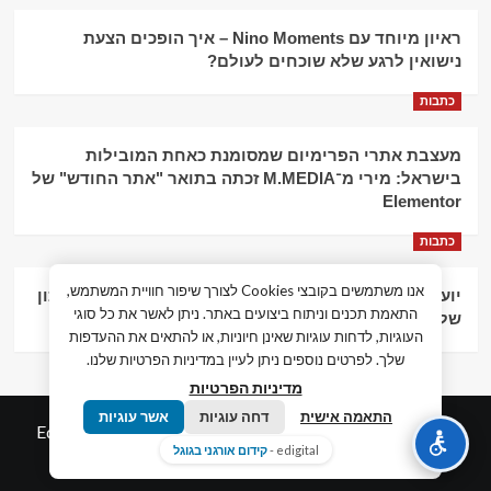
ראיון מיוחד עם Nino Moments – איך הופכים הצעת
נישואין לרגע שלא שוכחים לעולם?
כתבות
מעצבת אתרי הפרימיום שמסומנת כאחת המובילות
בישראל: מירי מ־M.MEDIA זכתה בתואר "אתר החודש" של
Elementor
כתבות
אנו משתמשים בקובצי Cookies לצורך שיפור חוויית המשתמש,
יועץ עסקי וליווי פיננסי – הדרך לצמיחה כלכלית וניהול נכון
התאמת תכנים וניתוח ביצועים באתר. ניתן לאשר את כל סוגי
של העסק
העוגיות, לדחות עוגיות שאינן חיוניות, או להתאים את ההעדפות
שלך. לפרטים נוספים ניתן לעיין במדיניות הפרטיות שלנו.
מדיניות הפרטיות
התאמה אישית
דחה עוגיות
אשר עוגיות
© כל הזכויות שמורות חדשות המאה ה-21
|
by
Edigital.co.il
edigital -
קידום אורגני בגוגל
אלימלך דיגיטל.