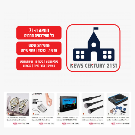
Ski
t
conten