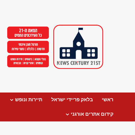
Ski
t
conten
ראשי
בלאק פריידי ישראל
תיירות ונופש
קידום אתרים אורגני