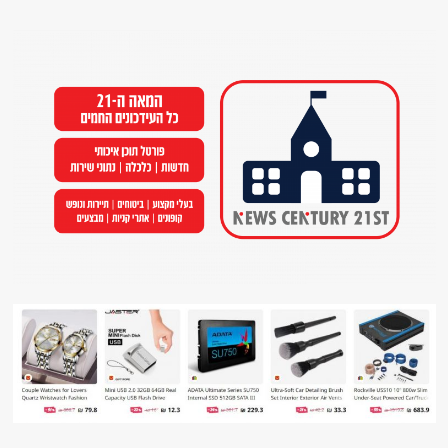
Ski
t
conten