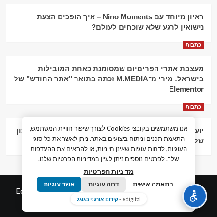
ראיון מיוחד עם Nino Moments – איך הופכים הצעת
נישואין לרגע שלא שוכחים לעולם?
כתבות
מעצבת אתרי הפרימיום שמסומנת כאחת המובילות
בישראל: מירי מ־M.MEDIA זכתה בתואר "אתר החודש" של
Elementor
כתבות
אנו משתמשים בקובצי Cookies לצורך שיפור חוויית המשתמש,
יועץ עסקי וליווי פיננסי – הדרך לצמיחה כלכלית וניהול נכון
התאמת תכנים וניתוח ביצועים באתר. ניתן לאשר את כל סוגי
של העסק
העוגיות, לדחות עוגיות שאינן חיוניות, או להתאים את ההעדפות
שלך. לפרטים נוספים ניתן לעיין במדיניות הפרטיות שלנו.
מדיניות הפרטיות
התאמה אישית
דחה עוגיות
אשר עוגיות
© כל הזכויות שמורות חדשות המאה ה-21
|
by
Edigital.co.il
edigital -
קידום אורגני בגוגל
אלימלך דיגיטל.