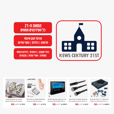
Ski
t
conten