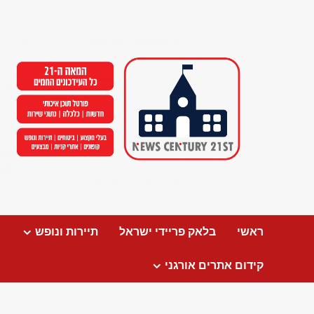
Ski
t
conten
ראשי
בלאק פריידי ישראל
תיירות ונופש
קידום אתרים אורגני