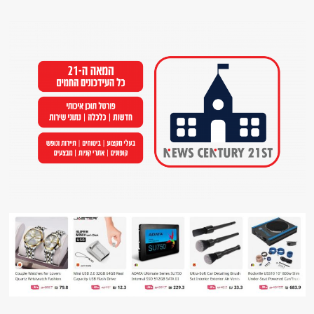
Ski
t
conten