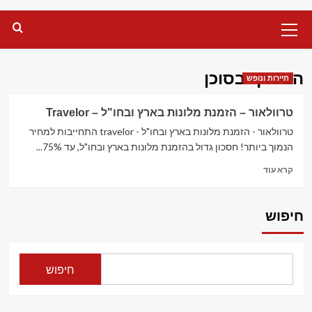
Primary
Menu
הצטרף בסוכן
תיירות ונופש
טרוולאור – הזמנת מלונות בארץ ובחו"ל – Travelor
טרוולאור - הזמנת מלונות בארץ ובחו"ל - travelor התחייבות למחיר
הנמוך ביותר! חסכון גדול בהזמנת מלונות בארץ ובחו"ל, עד 75%...
Read
קרא עוד
more
about
טרוולאור
חיפוש
–
הזמנת
מלונות
בארץ
חיפוש
ובחו"ל
–
Travelor