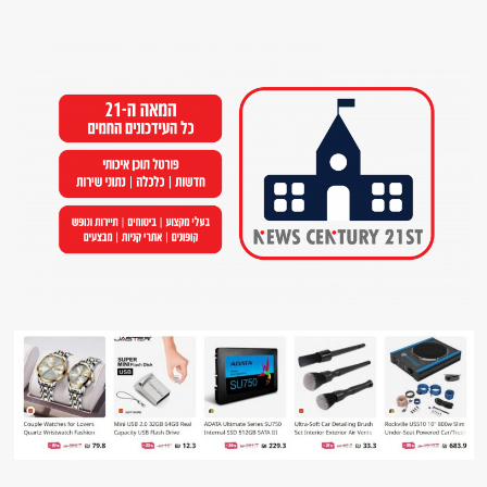
Ski
t
conten