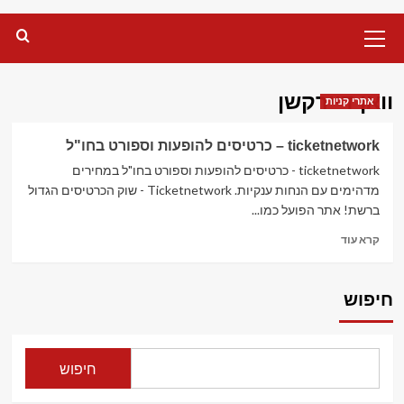
Primary
Menu
וואן דיירקשן
אתרי קניות
ticketnetwork – כרטיסים להופעות וספורט בחו"ל
ticketnetwork - כרטיסים להופעות וספורט בחו"ל במחירים
מדהימים עם הנחות ענקיות. Ticketnetwork - שוק הכרטיסים הגדול
ברשת! אתר הפועל כמו...
Read
קרא עוד
more
about
ticketnetwork
חיפוש
–
כרטיסים
להופעות
וספורט
חיפוש
בחו"ל