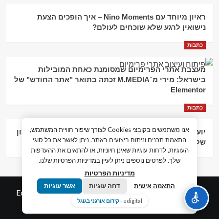
ראיון מיוחד עם Nino Moments – איך הופכים הצעת
נישואין לרגע שלא שוכחים לעולם?
כתבות
מעצבת אתרי הפרימיום שמסומנת כאחת המובילות
בישראל: מירי מ־M.MEDIA זכתה בתואר "אתר החודש" של
Elementor
כתבות
אנו משתמשים בקובצי Cookies לצורך שיפור חוויית המשתמש,
יועץ עסקי וליווי פיננסי – הדרך לצמיחה כלכלית וניהול נכון
התאמת תכנים וניתוח ביצועים באתר. ניתן לאשר את כל סוגי
של העסק
העוגיות, לדחות עוגיות שאינן חיוניות, או להתאים את ההעדפות
שלך. לפרטים נוספים ניתן לעיין במדיניות הפרטיות שלנו.
מדיניות הפרטיות
התאמה אישית
דחה עוגיות
אשר עוגיות
© כל הזכויות שמורות חדשות המאה ה-21
|
by
Edigital.co.il
edigital -
קידום אורגני בגוגל
אלימלך דיגיטל.