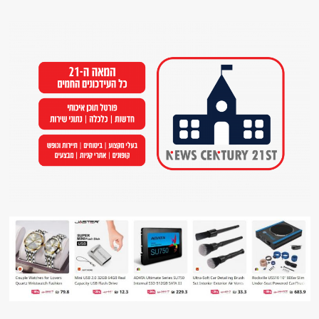
Ski
t
conten