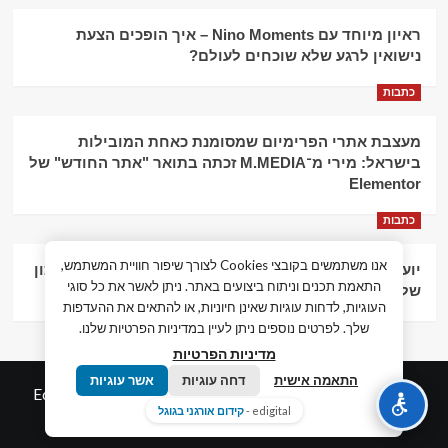
ראיון מיוחד עם Nino Moments – איך הופכים הצעת
נישואין לרגע שלא שוכחים לעולם?
כתבות
מעצבת אתרי הפרימיום שמסומנת כאחת המובילות
בישראל: מירי מ־M.MEDIA זכתה בתואר "אתר החודש" של
Elementor
כתבות
אנו משתמשים בקובצי Cookies לצורך שיפור חוויית המשתמש,
יועץ עסקי וליווי פיננסי – הדרך לצמיחה כלכלית וניהול נכון
התאמת תכנים וניתוח ביצועים באתר. ניתן לאשר את כל סוגי
של העסק
העוגיות, לדחות עוגיות שאינן חיוניות, או להתאים את ההעדפות
שלך. לפרטים נוספים ניתן לעיין במדיניות הפרטיות שלנו.
מדיניות הפרטיות
התאמה אישית
דחה עוגיות
אשר עוגיות
© כל הזכויות שמורות חדשות המאה ה-21
|
by
Edigital.co.il
edigital -
קידום אורגני בגוגל
אלימלך דיגיטל.