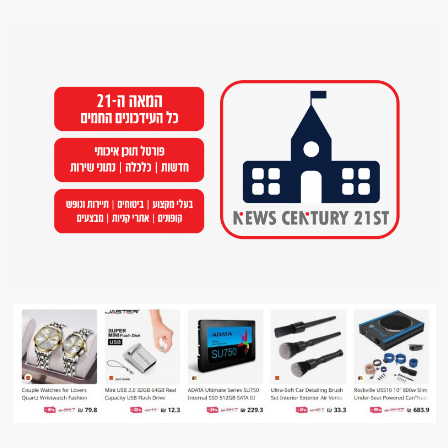
Ski
t
conten