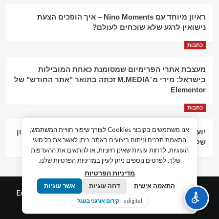
ראיון מיוחד עם Nino Moments – איך הופכים הצעת
נישואין לרגע שלא שוכחים לעולם?
כתבות
מעצבת אתרי הפרימיום שמסומנת כאחת המובילות
בישראל: מירי מ־M.MEDIA זכתה בתואר "אתר החודש" של
Elementor
כתבות
אנו משתמשים בקובצי Cookies לצורך שיפור חוויית המשתמש,
יועץ עסקי וליווי פיננסי – הדרך לצמיחה כלכלית וניהול נכון
התאמת תכנים וניתוח ביצועים באתר. ניתן לאשר את כל סוגי
של העסק
העוגיות, לדחות עוגיות שאינן חיוניות, או להתאים את ההעדפות
שלך. לפרטים נוספים ניתן לעיין במדיניות הפרטיות שלנו.
מדיניות הפרטיות
התאמה אישית
דחה עוגיות
אשר עוגיות
© כל הזכויות שמורות חדשות המאה ה-21
|
by
Edigital.co.il
edigital -
קידום אורגני בגוגל
אלימלך דיגיטל.