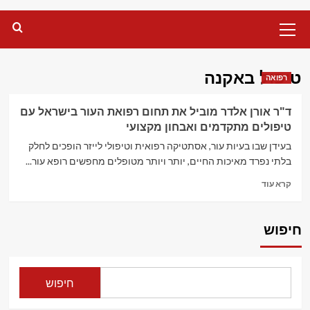
Primary
Menu
טיפול באקנה
רפואה
ד"ר אורן אלדר מוביל את תחום רפואת העור בישראל עם
טיפולים מתקדמים ואבחון מקצועי
בעידן שבו בעיות עור, אסתטיקה רפואית וטיפולי לייזר הופכים לחלק
בלתי נפרד מאיכות החיים, יותר ויותר מטופלים מחפשים רופא עור...
Read
קרא עוד
more
about
ד"ר
חיפוש
אורן
אלדר
מוביל
את
חיפוש
תחום
רפואת