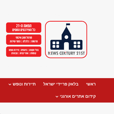
Ski
t
conten
ראשי
בלאק פריידי ישראל
תיירות ונופש
קידום אתרים אורגני