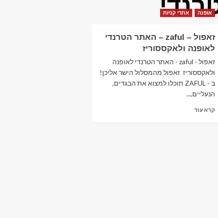
רנדי
אופנה
אתרי קניות
זאפול – zaful – האתר הטרנדי
לאופנה ולאקססוריז
זאפול - zaful - האתר הטרנדי לאופנה
ולאקססוריז זאפול מהמסלול הישר אליכן!
ב - ZAFUL תוכלו למצוא את הבגדים,
הנעליים,...
Read
קרא עוד
more
about
זאפול
–
zaful
–
האתר
הטרנדי
לאופנה
ולאקססוריז