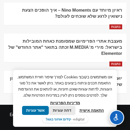
ראיון מיוחד עם Nino Moments – איך הופכים הצעת
נישואין לרגע שלא שוכחים לעולם?
כתבות
מעצבת אתרי הפרימיום שמסומנת כאחת המובילות
בישראל: מירי מ־M.MEDIA זכתה בתואר "אתר החודש" של
Elementor
כתבות
אנו משתמשים בקובצי Cookies לצורך שיפור חוויית המשתמש,
יועץ עסקי וליווי פיננסי – הדרך לצמיחה כלכלית וניהול נכון
התאמת תכנים וניתוח ביצועים באתר. ניתן לאשר את כל סוגי
של העסק
העוגיות, לדחות עוגיות שאינן חיוניות, או להתאים את ההעדפות
שלך. לפרטים נוספים ניתן לעיין במדיניות הפרטיות שלנו.
מדיניות הפרטיות
התאמה אישית
דחה עוגיות
אשר עוגיות
© כל הזכויות שמורות חדשות המאה ה-21
|
by
Edigital.co.il
edigital -
קידום אורגני בגוגל
אלימלך דיגיטל.