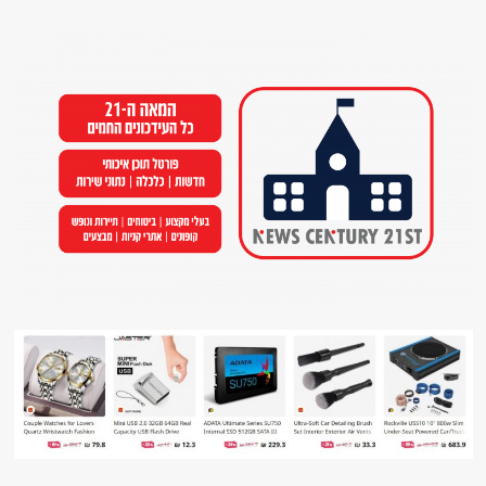
Ski
t
conten