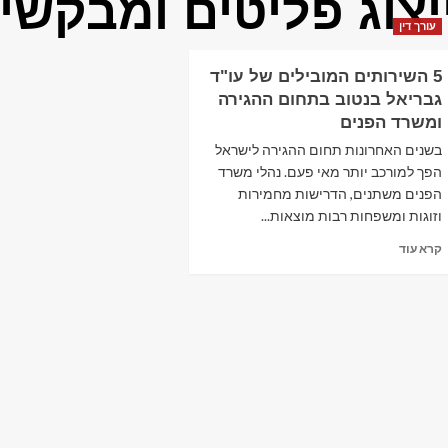
יצוג פליטים ומבקשי
עורך דין
5 השירותים המובילים של עו"ד
גבריאל בנטוב בתחום ההגירה
ומשרד הפנים
בשנים האחרונות תחום ההגירה לישראל
הפך למורכב יותר מאי פעם. נהלי משרד
הפנים משתנים, הדרישות מחמירות
וזוגות ומשפחות רבות מוצאות...
Read
קרא עוד
more
about
5
השירותים
המובילים
של
עו"ד
גבריאל
בנטוב
בתחום