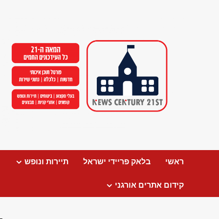
Ski
t
conten
ראשי
בלאק פריידי ישראל
תיירות ונופש
קידום אתרים אורגני