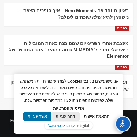
ראיון מיוחד עם Nino Moments – איך הופכים הצעת
נישואין לרגע שלא שוכחים לעולם?
כתבות
מעצבת אתרי הפרימיום שמסומנת כאחת המובילות
בישראל: מירי מ־M.MEDIA זכתה בתואר "אתר החודש" של
Elementor
כתבות
אנו משתמשים בקובצי Cookies לצורך שיפור חוויית המשתמש,
יועץ עסקי וליווי פיננסי – הדרך לצמיחה כלכלית וניהול נכון
התאמת תכנים וניתוח ביצועים באתר. ניתן לאשר את כל סוגי
של העסק
העוגיות, לדחות עוגיות שאינן חיוניות, או להתאים את ההעדפות
שלך. לפרטים נוספים ניתן לעיין במדיניות הפרטיות שלנו.
מדיניות הפרטיות
התאמה אישית
דחה עוגיות
אשר עוגיות
© כל הזכויות שמורות חדשות המאה ה-21
|
by
Edigital.co.il
edigital -
קידום אורגני בגוגל
אלימלך דיגיטל.