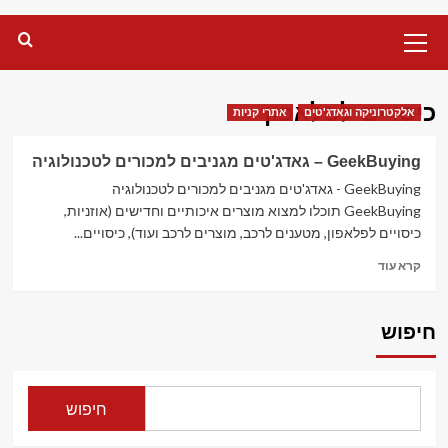
Primary
Menu
כיסויים לפלאפון
אלקטרוניקה וגאדג'טים
אתרי קניות
GeekBuying – גאדג'טים מגניבים למכורים לטכנולוגיה
GeekBuying - גאדג'טים מגניבים למכורים לטכנולוגיה
GeekBuying תוכלו למצוא מוצרים איכותיים וחדישים (אוזניות,
כיסויים לפלאפון, מטענים לרכב, מוצרים לרכב ועוד), כיסויים...
Read
קרא עוד
more
about
GeekBuying
חיפוש
–
גאדג'טים
מגניבים
למכורים
חיפוש
לטכנולוגיה