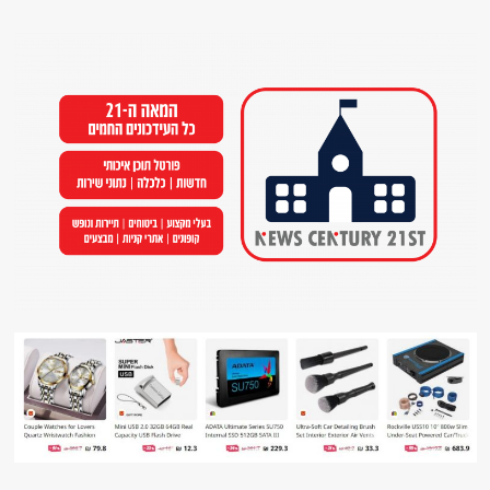
Ski
t
conten