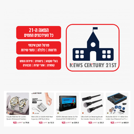
Ski
t
conten