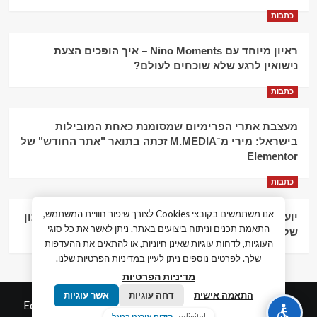
כתבות
ראיון מיוחד עם Nino Moments – איך הופכים הצעת
נישואין לרגע שלא שוכחים לעולם?
כתבות
מעצבת אתרי הפרימיום שמסומנת כאחת המובילות
בישראל: מירי מ־M.MEDIA זכתה בתואר "אתר החודש" של
Elementor
כתבות
אנו משתמשים בקובצי Cookies לצורך שיפור חוויית המשתמש,
יועץ עסקי וליווי פיננסי – הדרך לצמיחה כלכלית וניהול נכון
התאמת תכנים וניתוח ביצועים באתר. ניתן לאשר את כל סוגי
של העסק
העוגיות, לדחות עוגיות שאינן חיוניות, או להתאים את ההעדפות
שלך. לפרטים נוספים ניתן לעיין במדיניות הפרטיות שלנו.
מדיניות הפרטיות
התאמה אישית
דחה עוגיות
אשר עוגיות
© כל הזכויות שמורות חדשות המאה ה-21
|
by
Edigital.co.il
edigital -
קידום אורגני בגוגל