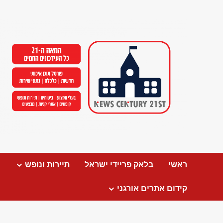
Ski
t
conten
ראשי
בלאק פריידי ישראל
תיירות ונופש
קידום אתרים אורגני