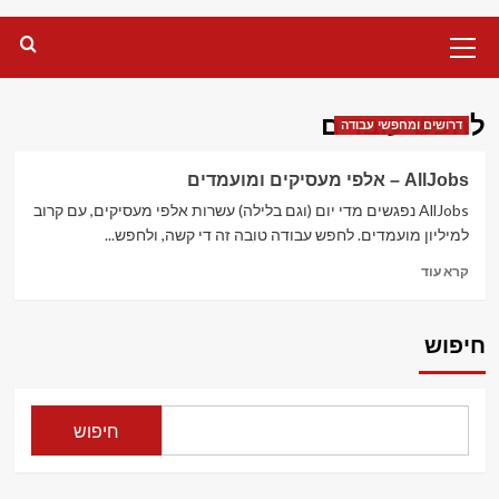
Primary
Menu
לחפש עובדים
דרושים ומחפשי עבודה
AllJobs – אלפי מעסיקים ומועמדים
AllJobs נפגשים מדי יום (וגם בלילה) עשרות אלפי מעסיקים, עם קרוב
למיליון מועמדים. לחפש עבודה טובה זה די קשה, ולחפש...
Read
קרא עוד
more
about
AllJobs
חיפוש
–
אלפי
מעסיקים
ומועמדים
חיפוש