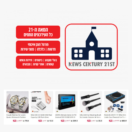
Ski
t
conten