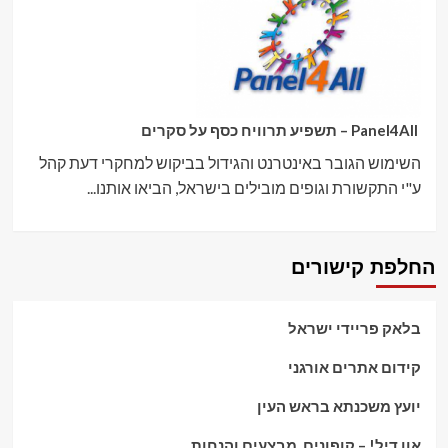
Panel4All – תשפיע תרוויח כסף על סקרים
השימוש הגובר באינטרנט והגידול בביקוש למחקרי דעת קהל
ע"י התקשורת וגופים מובילים בישראל, הביאו אותנו...
החלפת קישורים
בלאק פריידי ישראל
קידום אתרים אורגני
יועץ משכנתא בראש העין
אוו דיל! – קופונים, מבצעים והנחות