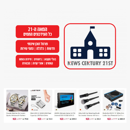
Ski
t
conten