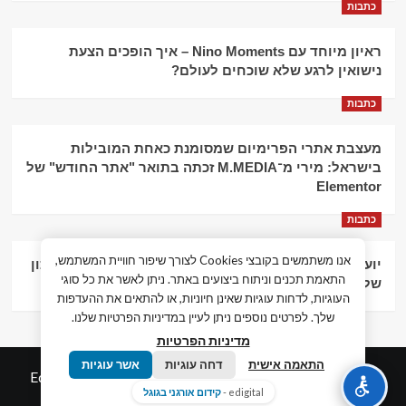
כתבות
ראיון מיוחד עם Nino Moments – איך הופכים הצעת
נישואין לרגע שלא שוכחים לעולם?
כתבות
מעצבת אתרי הפרימיום שמסומנת כאחת המובילות
בישראל: מירי מ־M.MEDIA זכתה בתואר "אתר החודש" של
Elementor
כתבות
אנו משתמשים בקובצי Cookies לצורך שיפור חוויית המשתמש,
יועץ עסקי וליווי פיננסי – הדרך לצמיחה כלכלית וניהול נכון
התאמת תכנים וניתוח ביצועים באתר. ניתן לאשר את כל סוגי
של העסק
העוגיות, לדחות עוגיות שאינן חיוניות, או להתאים את ההעדפות
שלך. לפרטים נוספים ניתן לעיין במדיניות הפרטיות שלנו.
מדיניות הפרטיות
התאמה אישית
דחה עוגיות
אשר עוגיות
© כל הזכויות שמורות חדשות המאה ה-21
|
by
Edigital.co.il
edigital -
קידום אורגני בגוגל
אלימלך דיגיטל.