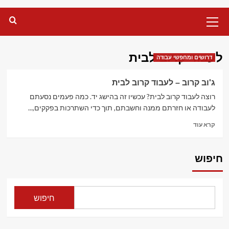
Primary
Menu
לעבוד קרוב לבית
דרושים ומחפשי עבודה
ג'וב קרוב – לעבוד קרוב לבית
רוצה לעבוד קרוב לבית? עכשיו זה בהישג יד. כמה פעמים נסעתם
לעבודה או חזרתם ממנה וחשבתם, תוך כדי השתרכות בפקקים,...
Read
קרא עוד
more
about
ג'וב
חיפוש
קרוב
–
לעבוד
קרוב
חיפוש
לבית