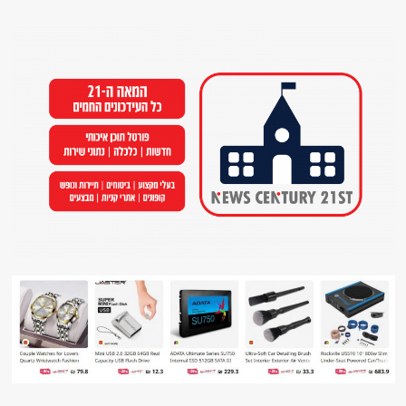
Ski
t
conten