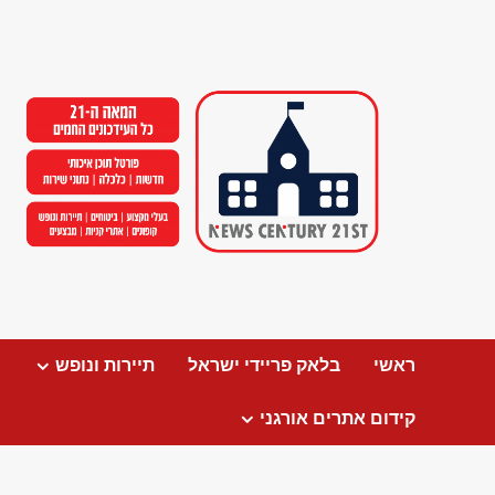
Ski
t
conten
ראשי
בלאק פריידי ישראל
תיירות ונופש
קידום אתרים אורגני