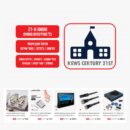
Ski
t
conten