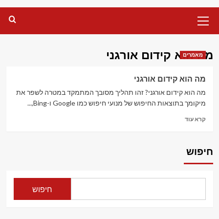
Primary
Menu
מה הוא קידום אורגני
מאמרים
מה הוא קידום אורגני
מה הוא קידום אורגני? זהו תהליך מסובך המתמקד במטרה לשפר את
מיקומך בתוצאות החיפוש של מנועי חיפוש כמו Google ו-Bing,...
Read
קרא עוד
more
about
מה
חיפוש
הוא
קידום
אורגני
חיפוש