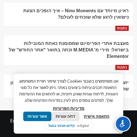
ראיון מיוחד עם Nino Moments – איך הופכים הצעת
נישואין לרגע שלא שוכחים לעולם?
כתבות
מעצבת אתרי הפרימיום שמסומנת כאחת המובילות
בישראל: מירי מ־M.MEDIA זכתה בתואר "אתר החודש" של
Elementor
כתבות
אנו משתמשים בקובצי Cookies לצורך שיפור חוויית המשתמש,
יועץ עסקי וליווי פיננסי – הדרך לצמיחה כלכלית וניהול נכון
התאמת תכנים וניתוח ביצועים באתר. ניתן לאשר את כל סוגי
של העסק
העוגיות, לדחות עוגיות שאינן חיוניות, או להתאים את ההעדפות
שלך. לפרטים נוספים ניתן לעיין במדיניות הפרטיות שלנו.
מדיניות הפרטיות
התאמה אישית
דחה עוגיות
אשר עוגיות
© כל הזכויות שמורות חדשות המאה ה-21
|
by
Edigital.co.il
edigital -
קידום אורגני בגוגל
אלימלך דיגיטל.