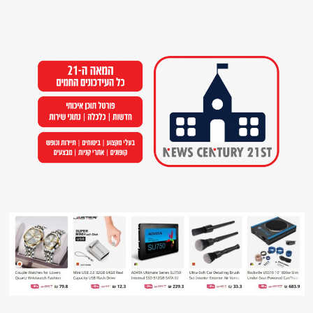
Ski
t
conten