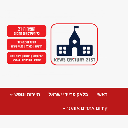
Ski
t
conten
ראשי
בלאק פריידי ישראל
תיירות ונופש
קידום אתרים אורגני