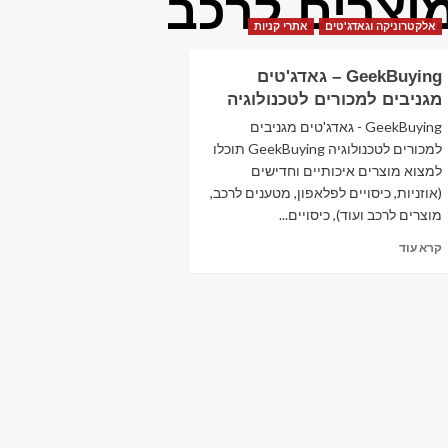
וצרים לרכב
אלקטרוניקה וגאדג'טים
אתרי קניות
GeekBuying – גאדג'טים
מגניבים למכורים לטכנולוגיה
GeekBuying - גאדג'טים מגניבים
למכורים לטכנולוגיה GeekBuying תוכלו
למצוא מוצרים איכותיים וחדישים
(אוזניות, כיסויים לפלאפון, מטענים לרכב,
מוצרים לרכב ועוד), כיסויים...
Read
קרא עוד
more
about
GeekBuying
–
גאדג'טים
מגניבים
למכורים
לטכנולוגיה