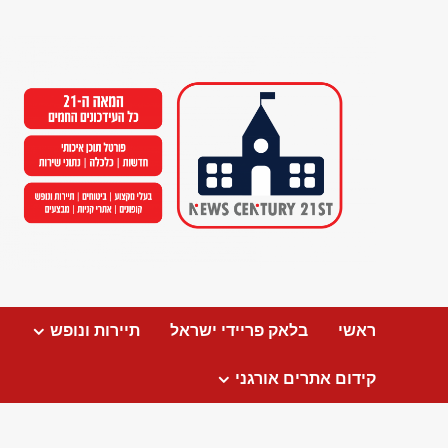
Ski
t
conten
ראשי
בלאק פריידי ישראל
תיירות ונופש
קידום אתרים אורגני