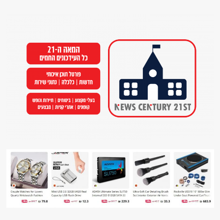
Ski
t
conten