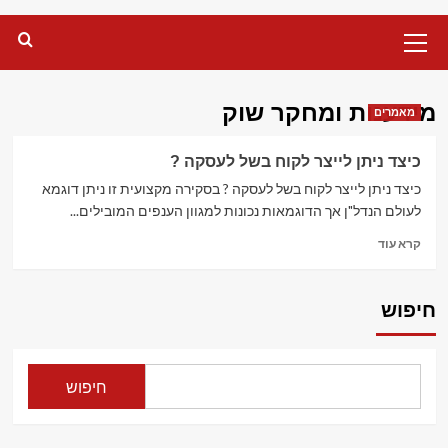
Primary
Menu
מידענות ומחקר שוק
מאמרים
כיצד ניתן לייצר לקוח בשל לעסקה ?
כיצד ניתן לייצר לקוח בשל לעסקה ? בסקירה מקצועית זו ניתן דוגמא
לעולם הנדל"ן אך הדוגמאות נכונות למגוון הענפים המובילים...
Read
קרא עוד
more
about
כיצד
חיפוש
ניתן
לייצר
לקוח
בשל
חיפוש
לעסקה
?