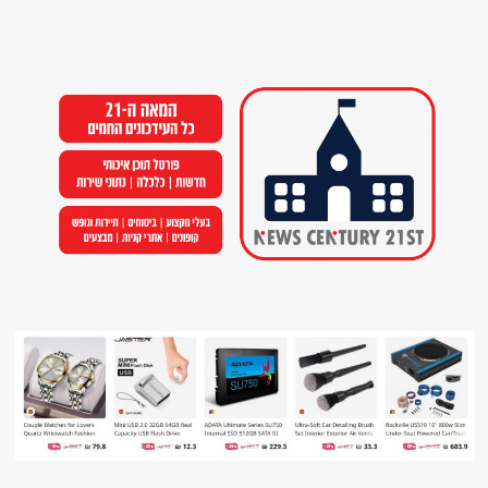
Ski
t
conten