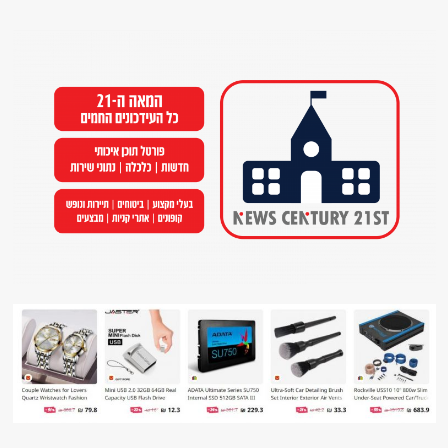
Ski
t
conten