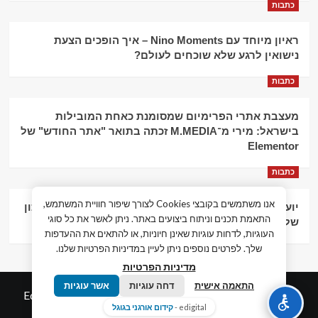
כתבות
ראיון מיוחד עם Nino Moments – איך הופכים הצעת
נישואין לרגע שלא שוכחים לעולם?
כתבות
מעצבת אתרי הפרימיום שמסומנת כאחת המובילות
בישראל: מירי מ־M.MEDIA זכתה בתואר "אתר החודש" של
Elementor
כתבות
אנו משתמשים בקובצי Cookies לצורך שיפור חוויית המשתמש,
יועץ עסקי וליווי פיננסי – הדרך לצמיחה כלכלית וניהול נכון
התאמת תכנים וניתוח ביצועים באתר. ניתן לאשר את כל סוגי
של העסק
העוגיות, לדחות עוגיות שאינן חיוניות, או להתאים את ההעדפות
שלך. לפרטים נוספים ניתן לעיין במדיניות הפרטיות שלנו.
מדיניות הפרטיות
התאמה אישית
דחה עוגיות
אשר עוגיות
© כל הזכויות שמורות חדשות המאה ה-21
|
by
Edigital.co.il
edigital -
קידום אורגני בגוגל
אלימלך דיגיטל.