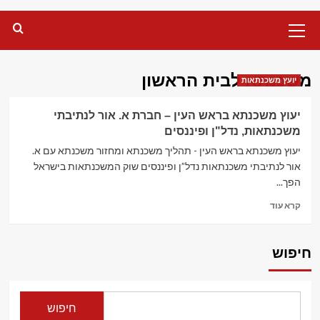
Primary
Menu
משכנתא לבית הראשון
יועץ משכנתאות
יעוץ משכנתא בראש העין – חברת א. אור לנתיבתי
משכנתאות, נדל"ן ופיננסים
יעוץ משכנתא בראש העין - תהליך משכנתא ומחזור משכנתא עם א.
אור לנתיבתי משכנתאות נדל”ן ופיננסים שוק המשכנתאות בישראל
הפך...
Read
קרא עוד
more
about
יעוץ
חיפוש
משכנתא
בראש
העין
–
חיפוש
חברת