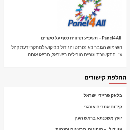
Panel4All – תשפיע תרוויח כסף על סקרים
השימוש הגובר באינטרנט והגידול בביקוש למחקרי דעת קהל
ע"י התקשורת וגופים מובילים בישראל, הביאו אותנו...
החלפת קישורים
בלאק פריידי ישראל
קידום אתרים אורגני
יועץ משכנתא בראש העין
אוו דיל! – קופונים, מבצעים והנחות