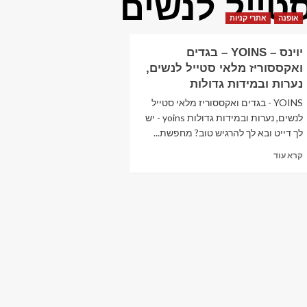
טייל לנשים
אופנה
אתרי קניות
יוינס – YOINS – בגדים
ואקססוריז מלאי סטייל לנשים,
נערות ובמידות גדולות
YOINS - בגדים ואקססוריז מלאי סטייל
לנשים, נערות ובמידות גדולות yoins - יש
לך דייט ובא לך להרגיש טוב? מחפשת...
Read
קרא עוד
more
about
יוינס
–
YOINS
–
בגדים
ואקססוריז
מלאי
סטייל
לנשים,