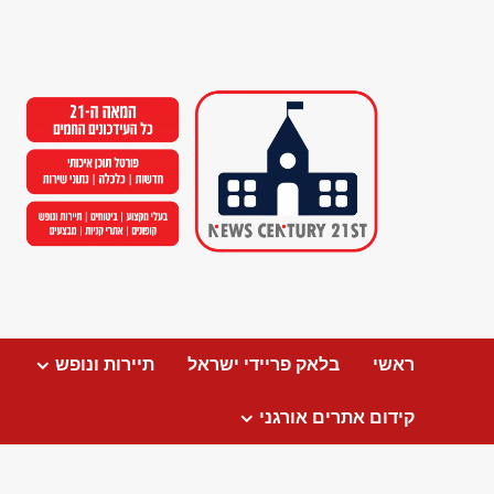
Ski
t
conten
ראשי
בלאק פריידי ישראל
תיירות ונופש
קידום אתרים אורגני