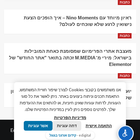
כתבות
ראיון מיוחד עם Nino Moments – איך הופכים הצעת
נישואין לרגע שלא שוכחים לעולם?
כתבות
מעצבת אתרי הפרימיום שמסומנת כאחת המובילות
בישראל: מירי מ־M.MEDIA זכתה בתואר "אתר החודש" של
Elementor
כתבות
אנו משתמשים בקובצי Cookies לצורך שיפור חוויית המשתמש,
יועץ עסקי וליווי פיננסי – הדרך לצמיחה כלכלית וניהול נכון
התאמת תכנים וניתוח ביצועים באתר. ניתן לאשר את כל סוגי
של העסק
העוגיות, לדחות עוגיות שאינן חיוניות, או להתאים את ההעדפות
שלך. לפרטים נוספים ניתן לעיין במדיניות הפרטיות שלנו.
מדיניות הפרטיות
התאמה אישית
דחה עוגיות
אשר עוגיות
© כל הזכויות שמורות חדשות המאה ה-21
|
by
Edigital.co.il
edigital -
קידום אורגני בגוגל
אלימלך דיגיטל.