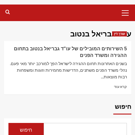
Primary
Menu
עו"ד גבריאל בנטוב
עורך דין
5 השירותים המובילים של עו"ד גבריאל בנטוב בתחום
ההגירה ומשרד הפנים
בשנים האחרונות תחום ההגירה לישראל הפך למורכב יותר מאי פעם.
נהלי משרד הפנים משתנים, הדרישות מחמירות וזוגות ומשפחות
רבות מוצאות...
Read
קרא עוד
more
about
5
חיפוש
השירותים
המובילים
של
עו"ד
חיפוש
גבריאל