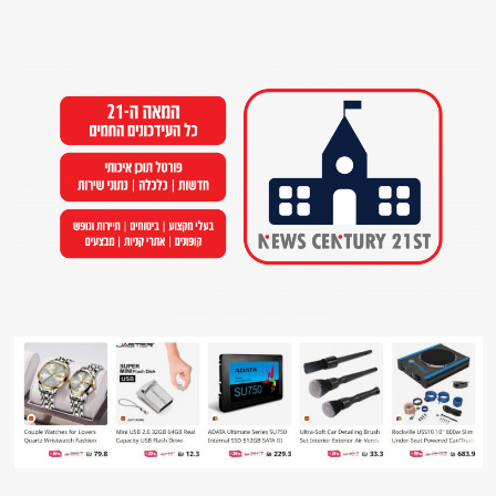
Ski
t
conten