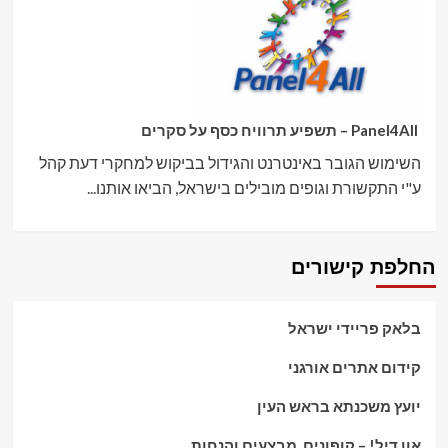
Panel4All – תשפיע תרוויח כסף על סקרים
השימוש הגובר באינטרנט והגידול בביקוש למחקרי דעת קהל
ע"י התקשורת וגופים מובילים בישראל, הביאו אותנו...
החלפת קישורים
בלאק פריידי ישראל
קידום אתרים אורגני
יועץ משכנתא בראש העין
אוו דיל! – קופונים, מבצעים והנחות