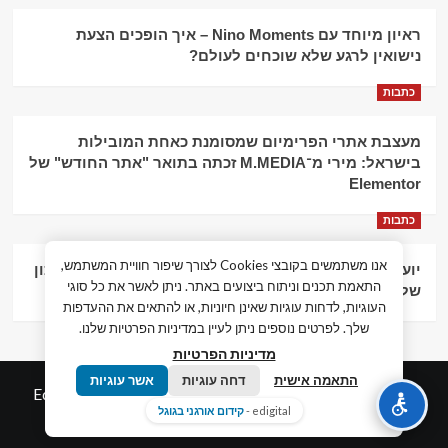
ראיון מיוחד עם Nino Moments – איך הופכים הצעת
נישואין לרגע שלא שוכחים לעולם?
כתבות
מעצבת אתרי הפרימיום שמסומנת כאחת המובילות
בישראל: מירי מ־M.MEDIA זכתה בתואר "אתר החודש" של
Elementor
כתבות
אנו משתמשים בקובצי Cookies לצורך שיפור חוויית המשתמש,
יועץ עסקי וליווי פיננסי – הדרך לצמיחה כלכלית וניהול נכון
התאמת תכנים וניתוח ביצועים באתר. ניתן לאשר את כל סוגי
של העסק
העוגיות, לדחות עוגיות שאינן חיוניות, או להתאים את ההעדפות
שלך. לפרטים נוספים ניתן לעיין במדיניות הפרטיות שלנו.
מדיניות הפרטיות
התאמה אישית
דחה עוגיות
אשר עוגיות
© כל הזכויות שמורות חדשות המאה ה-21
|
by
Edigital.co.il
edigital -
קידום אורגני בגוגל
אלימלך דיגיטל.