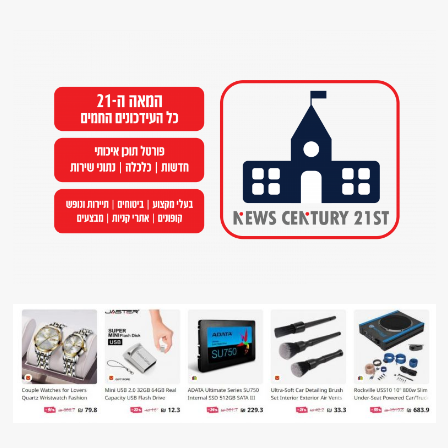
Ski
t
conten