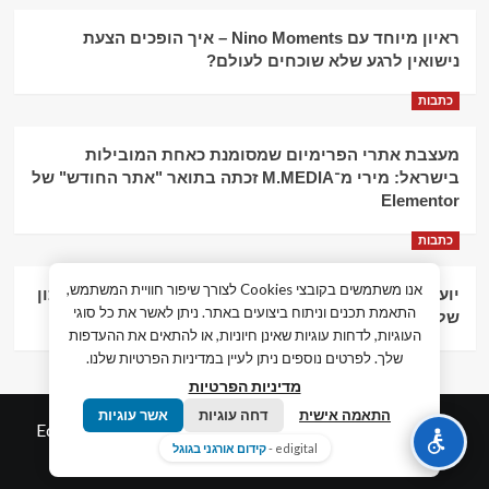
ראיון מיוחד עם Nino Moments – איך הופכים הצעת
נישואין לרגע שלא שוכחים לעולם?
כתבות
מעצבת אתרי הפרימיום שמסומנת כאחת המובילות
בישראל: מירי מ־M.MEDIA זכתה בתואר "אתר החודש" של
Elementor
כתבות
אנו משתמשים בקובצי Cookies לצורך שיפור חוויית המשתמש,
יועץ עסקי וליווי פיננסי – הדרך לצמיחה כלכלית וניהול נכון
התאמת תכנים וניתוח ביצועים באתר. ניתן לאשר את כל סוגי
של העסק
העוגיות, לדחות עוגיות שאינן חיוניות, או להתאים את ההעדפות
שלך. לפרטים נוספים ניתן לעיין במדיניות הפרטיות שלנו.
מדיניות הפרטיות
התאמה אישית
דחה עוגיות
אשר עוגיות
© כל הזכויות שמורות חדשות המאה ה-21
|
by
Edigital.co.il
edigital -
קידום אורגני בגוגל
אלימלך דיגיטל.