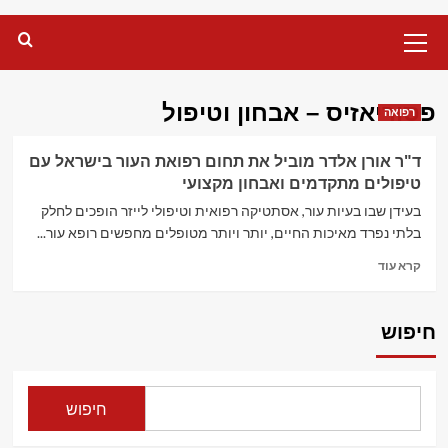
Primary
Menu
פסוריאזיס – אבחון וטיפול
רפואה
ד"ר אורן אלדר מוביל את תחום רפואת העור בישראל עם
טיפולים מתקדמים ואבחון מקצועי
בעידן שבו בעיות עור, אסתטיקה רפואית וטיפולי לייזר הופכים לחלק
בלתי נפרד מאיכות החיים, יותר ויותר מטופלים מחפשים רופא עור...
Read
קרא עוד
more
about
ד"ר
חיפוש
אורן
אלדר
מוביל
את
חיפוש
תחום
רפואת