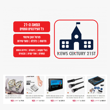
Ski
t
conten