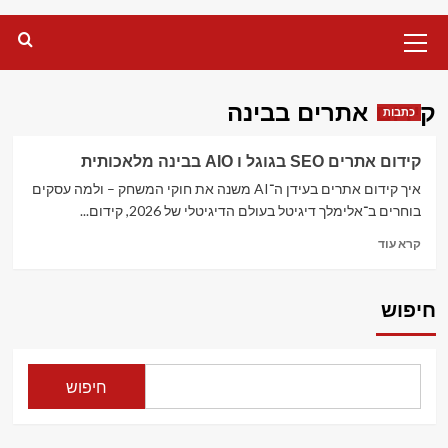
Primary
Menu
קידום אתרים בבינה
כתבות
קידום אתרים SEO בגוגל ו AIO בבינה מלאכותית
איך קידום אתרים בעידן ה־AI משנה את חוקי המשחק – ולמה עסקים
בוחרים ב־אלימלך דיגיטל בעולם הדיגיטלי של 2026, קידום...
Read
קרא עוד
more
about
קידום
חיפוש
אתרים
SEO
בגוגל
ו
חיפוש
AIO
בבינה
מלאכותית