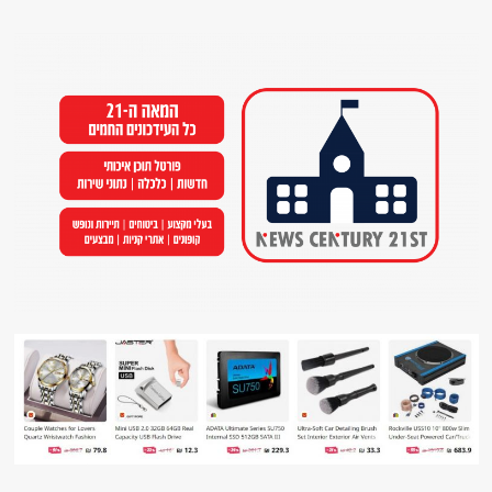
Ski
t
conten