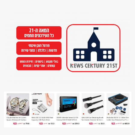
Ski
t
conten