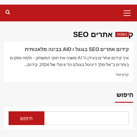
Primary
Menu
קידום אתרים SEO
כתבות
קידום אתרים SEO בגוגל ו AIO בבינה מלאכותית
איך קידום אתרים בעידן ה־AI משנה את חוקי המשחק – ולמה עסקים
בוחרים ב־אלימלך דיגיטל בעולם הדיגיטלי של 2026, קידום...
Read
קרא עוד
more
about
קידום
חיפוש
אתרים
SEO
בגוגל
ו
חיפוש
AIO
בבינה
מלאכותית