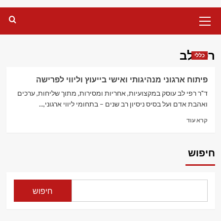
Primary
Menu
רפי לב
כללי
פיתוח ארגוני מנהיגותי ואישי בייעוץ וליווי לפרישה
ד"ר רפי לב עוסק במקצועיות, אחריות ומסירות, מתוך שליחות, ערכים
ואהבת אדם ועל בסיס ניסיון רב שנים – בתחומי ליווי ארגוני,...
Read
קרא עוד
more
about
פיתוח
חיפוש
ארגוני
מנהיגותי
ואישי
בייעוץ
חיפוש
וליווי
לפרישה