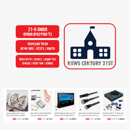
Ski
t
conten