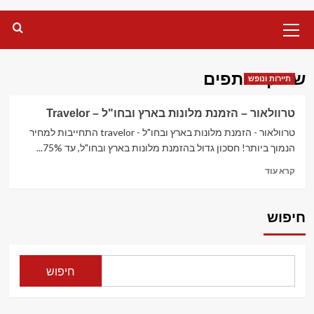
Primary
Menu
שיווק שותפים
תיירות ונופש
טרוולאור – הזמנת מלונות בארץ ובחו"ל – Travelor
טרוולאור - הזמנת מלונות בארץ ובחו"ל - travelor התחייבות למחיר
הנמוך ביותר! חסכון גדול בהזמנת מלונות בארץ ובחו"ל, עד 75%...
Read
קרא עוד
more
about
טרוולאור
חיפוש
–
הזמנת
מלונות
בארץ
חיפוש
ובחו"ל
–
Travelor