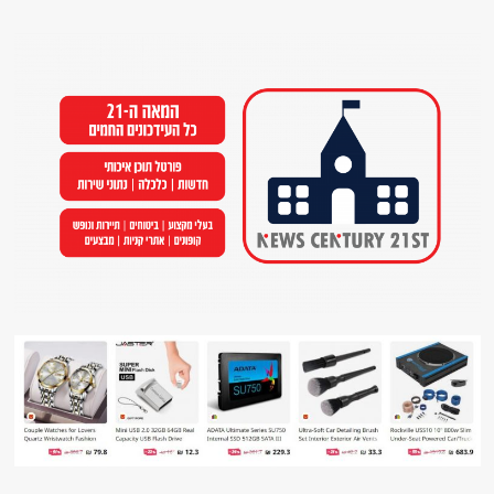
Ski
t
conten